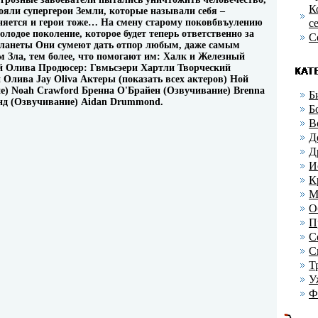
К
ояли супергерои Земли, которые называли себя –
няется и герои тоже… На смену старому поковбвъулению
с
одое поколение, которое будет теперь ответственно за
С
планеты Они сумеют дать отпор любым, даже самым
 Зла, тем более, что помогают им: Халк и Железный
Эй Олива Продюсер: Гвмьсэери Хартли Творческий
 Олива Jay Oliva Актеры (показать всех актеров) Ной
) Noah Crawford Бренна О'Брайен (Озвучивание) Brenna
Б
нд (Озвучивание) Aidan Drummond.
Б
В
Д
Д
И
К
М
О
П
С
С
Т
У
Ф