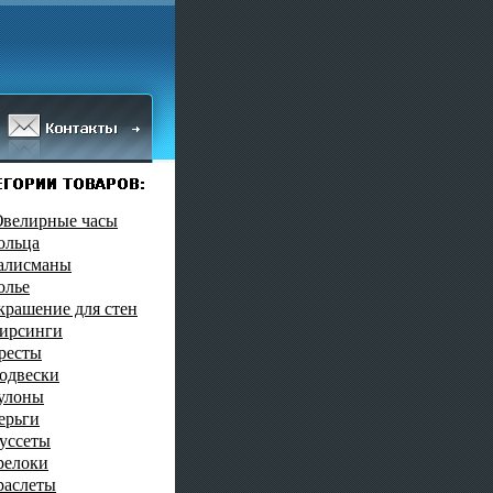
велирные часы
ольца
алисманы
олье
крашение для стен
ирсинги
ресты
одвески
улоны
ерьги
уссеты
релоки
раслеты