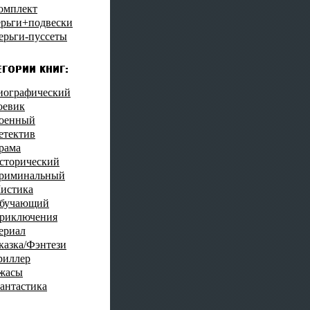
омплект
ерьги+подвески
ерьги-пуссеты
иографический
оевик
оенный
етектив
рама
сторический
риминальный
истика
бучающий
риключения
ериал
казка/Фэнтези
риллер
жасы
антастика