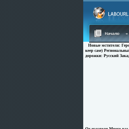
Новые мстители: Гер
кеер case) Региональны
дорожки: Русский Закад
От издателя Много раз