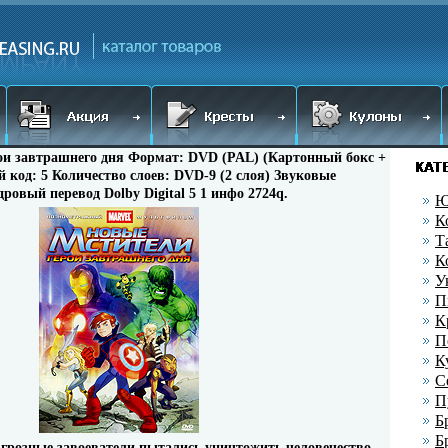
ои завтрашнего дня Формат: DVD (PAL) (Картонный бокс +
й код: 5 Количество слоев: DVD-9 (2 слоя) Звуковые
ровый перевод Dolby Digital 5 1 инфо 2724q.
Ю
К
Т
К
У
П
К
П
К
С
П
Б
Б
 грозные завоеватели пытались уничтожить человечество,