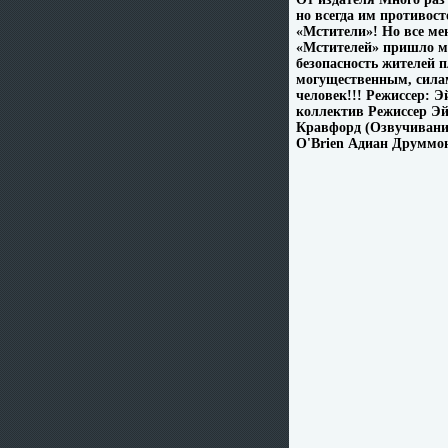
но всегда им противост
«Мстители»! Но все ме
«Мстителей» пришло мол
безопасность жителей 
могущественным, силам
человек!!! Режиссер: 
коллектив Режиссер Эй
Кравфорд (Озвучивание
O'Brien Адиан Друммо