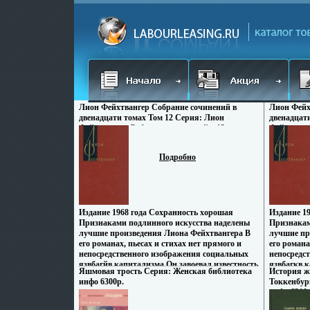
Лион Фейхтвангер Собрание сочинений в
Лион Фейх
двенадцати томах Том 12 Серия: Лион
двенадцат
Фейхтвангер Собрание сочинений в 12 томах
Фейхтванг
("Государственное издательство
("Государс
художественной литературы ГОСЛИТИЗДАТ")
художест
Подробно
инфо 6229p.
инфо 6232
Издание 1968 года Сохранность хорошая
Издание 1
Признаками подлинного искусства наделены
Признакам
лучшие произведения Лиона Фейхтвангера В
лучшие пр
его романах, пьесах и стихах нет прямого и
его романа
непосредственного изображения социальных
непосредс
язвбагйв капитализма Он завоевал известность
язвбагкв к
Яшмовая трость Серия: Женская библиотека
История ж
главным образом как автор исторических
главным о
инфо 6300p.
Токкенбур
романов, но в действительности лишь одна
романов, н
инфо 6310
современность властно и неотвратимо
современн
приковывала к себе его внимание Наиболее
приковыва