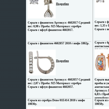
Подробно
Серьги с 
Серьги с фианитом Артикул: 4602017 Средний
вес: 1,35 
вес: 0,98 г Проба: 925 Материал: серебро
Серьги с в
Серьги с вфэуб фианитом 4602017.
Серьги с 
Серьги с фианитом 4602057 2010 г инфо 1802p.
аметистам
ERIN1007-
Подробно
Серьги с фианитом Артикул: 4602057 Средний
Серьги вы
вес: 2,07 г Проба: 925 Материал: серебро
пробы и у
Серьги с вфэуп фианитом 4602057.
аметистам
Артикул: 
6,83 г Про
опивайочс
Серьги из серебра Deno 01E414 2010 г инфо
Серьги из 
17 граней, 
10036y.
10058y.
топаза, вес
карат; 2 ц