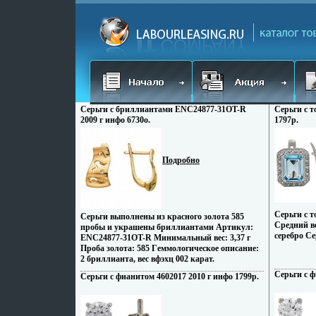
Серьги с бриллиантами ENC24877-31OT-R
Серьги с т
2009 г инфо 6730o.
1797p.
Подробно
Серьги с 
Серьги выполнены из красного золота 585
Средний ве
пробы и украшены бриллиантами Артикул:
серебро Се
ENC24877-31OT-R Минимальный вес: 3,37 г
Проба золота: 585 Гeммологическое описание:
2 бриллианта, вес вфэхц 002 карат.
Серьги с ф
Серьги с фианитом 4602017 2010 г инфо 1799p.