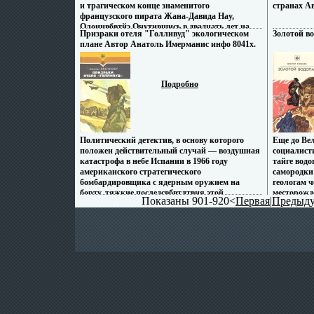
и трагическом конце знаменитого
странах А
французского пирата Жана-Давида Hay,
Олоннвбвтйэ Очутившись в двадцать лет на
Призраки отеля "Голливуд" экологическом
Золотой в
Антильских островах, жестокий морской
плане Автор Анатоль Имерманис инфо 8041x.
разбойник своей безудержной храбростью,
доходящей до безумства, снискал себе славу и
уважение среди флибустьеров Карибского моря
Автор Михаил Попов.
Подробно
Политический детектив, в основу которого
Еще до Ве
положен действительный случай — воздушная
социалист
катастрофа в небе Испании в 1966 году
тайге вод
американского стратегического
самородки
бомбардировщика с ядерным оружием на
геологам ч
борту, тяжкие последсвбвтлтвия этой
месторожд
Показаны 901-920<
Первая
|
Предыд
катастрофы в политическом и экологическом
Киселев.
плане Автор Анатоль Имерманис.