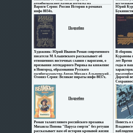
отрвбвсюажают разные взгляды на
исследова
Варяги Серия: Россия История в романах
Юрий Кура
исторические события Древней Руси, известные
материалов
инфо 8034x.
Букинисти
современному читателю как по
Авторы Б 
Хорошая И
документальным летописям, так и из
Валентин 
Москва, 19
народного фольклора и легенд Автор
Тираж: 100
Константин Плешаков.
Подробно
мм) инфо 8
Художник: Юрий Иванов Роман современного
В сборник
писателя М Альшевского рассказывает об
Куранова 
отношениях восточных славян с варягами, о
лет Время
призвании легендарного Рюрика на княжение
годы и на
в Новгород, образовании Русского
характерн
госвбвтжударства Автор Михаил Альшевский.
писатевбвт
Олоннэ Серия: Великие пираты инфо 8037x.
Дорогой в
нелегком 
Сохраннос
повесть в 
Калинингр
любви — «
Твердый пе
связанные
Формат: 84
пушкински
Подробно
сама прир
живвмьмре
Автор Юр
Роман талантливого российского прозаика
Повесть о 
Михаила Попова "Паруса смерти" без ретуши
Владивост
рассказывает нам об истории кровавой жизни
наблюдений