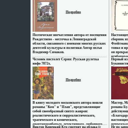
просторы, 2008 г Мягкая обложка, 32 стр
Хорошая 1
понятны с
Тираж: 500 экз Формат: 70x108/32 (~130х165
Тираж: 400
лишенному
мм) инфо 7868x.
мм) инфо 7
Владимир 
Подробно
Поэтические впечатления автора от посещения
Настоящее
Рождествено - местечка в Ленинградской
сборник и
области, связанного с именами многих русских
Флейтмана
деятелей культуры и политики Автор вхзъя
тонко и и
Владимир Симаков.
он прекрас
игвбапчра
Человек пистолет Серия: Русская рулетка
Первый из
песням пр
инфо 7872x.
Букинисти
самом хор
Хорошая И
Анатолий 
Твердый пе
Тираж: 100
Подробно
мм) инфо 7
В книгу молодого московского автора вошли
Мастер, Ма
романы "Ком" и "План", представляющие
романа Бу
собой своеобразный синтез жанров:
действующ
реалистического и сюрреалистического,
«Благодар
трагического и комического,
настоящим
авантюрновбапьго, детективного, любовного
непредска
Виктор Конецкий Кто смотрит на облака (с
Не по зап