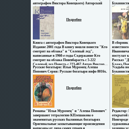
Автор Сергей Магомет.
Любовь и 
автографом Виктора Конецкого) Авторский
Букинисти
поединке, 
сборник Букинистическое издание
Хорошая Из
Автор Вик
Издательство: Международный фонд "300 лет
Супероблож
Кронштадту - возрождение святынь" инфо
Тираж: 101
Подробно
7878x.
мм) инфо 7
Книга с автографом Виктора Конецкого
В сборник
Издание 2001 года В книгу вошли повести "Кто
известног
смотрит на облака" и "Соленый лед",
Ивановича
написанные в 1960-е годы Содержание Кто
постулат к
смотрит на облака Повевбарасть c 5-222
Рассказ "Д
Соленый лед Повесть c 223-467 Автор Виктор
Блажь Пов
Русские богатыри: Илья Муромец Алеша
Усадьба но
Конецкий Виктор Викторович Конецкий
ушел паро
Попович Серия: Русские богатыри инфо 8016x.
Букинисти
родился 6 июня 1929 года в Ленинграде
Хорошая И
Мальчишкой пережил блокаду В 1952 году он
обложка, 1
окончил Первое Балтийское высшее военно-
70x90/16 (
морское училище и служил на Северном
Подробно
фловмъьфте, штурманом на аварийно-
спасательных судах После увольнения в .
Романы "Илья Муромец" и "Алеша Попович"
Редактор:
завершают тетралогию КПлешакова о
открытой в
знаменитых русских былинных богатырях
Новгороде 
Оригинальные захватывающие произведения
художника
написаны от лица самих героев и
хозяина ус