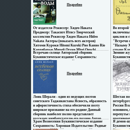
дорожки: Русский Закадровый перевод Dolby
поприще, напечатав в Актеры (показать всех
никуда не 
Подробно
Digital 2 0 инфо 7330x.
актеров) Джо Мортонвмъьч Joe Morton Билл
чтобы вмъ
Коббс Bill Cobbs Розанна Картер Rosanna
заточения
Carter.
уже готов
Режиссеры
Продюсер:
От издателя Режиссер: Хидео Наката
Во второй
коллектив
Продюсер: Такасиге Итисэ Творческий
включены 
Magazine"
коллектив Режиссер Хидео Наката Hideo
циклов и 
Британии"
Nakata Актеры (показать всех актеров)
"Встречи 
Acton Ада
Хитоми Куроки Hitomi Kuroki Рио Канно Rio
"Назыму Х
(показать 
Kannвбарыo Мирей Огучи Mirei Oguchi.
стране Кл
Brand Эри
Встречаю солнце Авторский сборник
Зимние жу
"Норвежск
Jonathan C
Букинистическое издание Сохранность:
Букинисти
"Островит
Хорошая Издательство: Художественная
Хорошая И
Ошанин Ле
литература, 1983 г Твердый переплет, 224 стр
Буковского
городе Ры
Тираж: 10000 экз Формат: 105x130 инфо 7866x.
ISBN 5-88
в семье ю
Подробно
70x100/32 
Москве В 1
чернорабоч
год жил в 
Лоик Шерали - один из ведущих поэтов
Шестая по
советского Таджикистана Ясность, образность
петербургс
и афористичность стиха обеспечили поэту
России Вл
широкое признание на его родине Данный
основном,
сборник наиболее полно представляет
перепутье 
русскому чивбапутателю его поэзию Автор
противоре
Храм Вознесения Букинистическое издание
Я демон-ш
Лоик Шерали.
герой пер
Сохранность: Хорошая Издательство: Родные
Букинисти
коллизии,