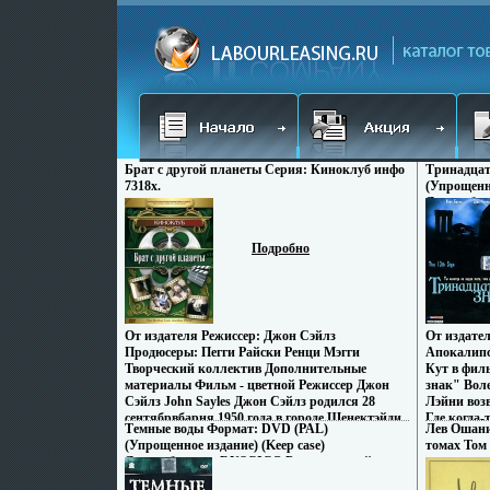
Брат с другой планеты Серия: Киноклуб инфо
Тринадцат
7318x.
(Упрощенно
Дистрибью
код: 5 Кол
Звуковые 
Подробно
перевод Do
От издателя Режиссер: Джон Сэйлз
От издате
Продюсеры: Пегги Райски Ренци Мэгги
Апокалипс
Творческий коллектив Дополнительные
Кут в фил
материалы Фильм - цветной Режиссер Джон
знак" Вол
Сэйлз John Sayles Джон Сэйлз родился 28
Лэйни воз
сентябрвбарня 1950 года в городе Шенектэйди
Где когда-
Темные воды Формат: DVD (PAL)
Лев Ошани
(штат Нью - Йорк, США) Окончил школу
страшное 
(Упрощенное издание) (Keep case)
томах Том
Маунт - Плезант, а также Уильямс - колледж
преступле
Дистрибьютор: RUSCICO Региональный код:
произведен
по курсу психологии В середине 1970-х годов
земными с
5 Количество слоев: DVD-5 (1 слой) Звуковые
Джон Сэйлз попробовал себя на литературном
концентра