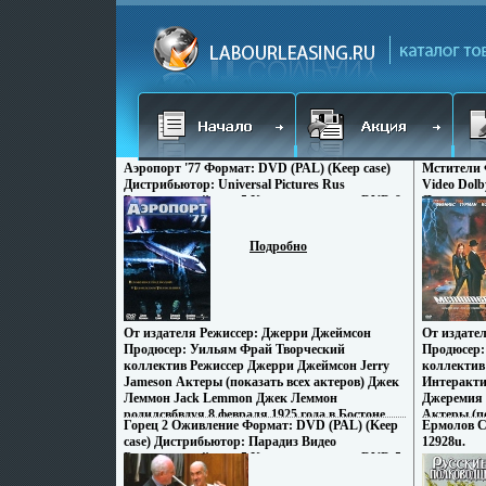
Аэропорт '77 Формат: DVD (PAL) (Keep case)
Мстители 
Дистрибьютор: Universal Pictures Rus
Video Dolb
Региональный код: 5 Количество слоев: DVD-9
Лицензион
(2 слоя) Субтитры: Английский / Немецкий /
видеоносит
Французский / Итальянский Звуковые инфо
Bros , Jer
Подробно
3811u.
Художеств
От издателя Режиссер: Джерри Джеймсон
От издате
Продюсер: Уильям Фрай Творческий
Продюсер:
коллектив Режиссер Джерри Джеймсон Jerry
коллектив
Jameson Актеры (показать всех актеров) Джек
Интеракти
Леммон Jack Lemmon Джек Леммон
Джеремия 
родилсвбвдуя 8 февраля 1925 года в Бостоне
Актеры (п
Горец 2 Оживление Формат: DVD (PAL) (Keep
Ермолов С
(США) в семье процветающего бизнесмена
(Эмма Пил
case) Дистрибьютор: Парадиз Видео
12928u.
Образование он получил в Гарвардском
родилась 
Региональный код: 5 Количество слоев: DVD-5
университете, а до начала актерской карьеры
университ
(1 слой) Звуковые дорожки: Русский
успел послужить на военном флоте Вначале он
религиям 