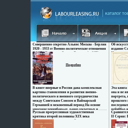
Совершенно секретно Альянс Москва - Берлин
Об искусс
1920 - 1933 гг Военно-политические отношения
издание С
СССР - Германия Серия: Досье инфо 8970x.
Искусство,
Тираж: 250
мм) инфо 1
Подробно
В книге впервые в России дана комплексная
Эта книга
картина становления и развития военно-
она и не 
политического и военного сотрудничества
портрета, 
между Советским Союзом и Ваймарской
прошлого п
Германией в межвоенный период На основе
последоват
многочисленнвбаиьых, ранее секретных и
нейвббьр 
Русская прогрессивная художественная
Сравнител
совсекретных документоввысших госорганов и
эпизодах и
критика второй половины XIX века
II Серия: 
компартии Советского Союза,
древности 
Букинистическое издание Сохранность:
дипломатических документов обеих сторон
портретах
Хорошая Издательство: Изобразительное
отражены основные вехи их взаимоотношений,
Тициана, 