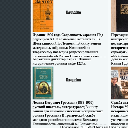
Новый Ключ, 1999 г Мягкая обложка, 560 стр
которые будут проданы в султанский гарем,
исследоват
сочинениям
ISBN 5-7082-0061-8 Тираж: 3000 экз Формат:
либо стать любовницей Тристана Автор Робин
Спарту пр
века в Бео
84x108/32 (~130х205 мм) инфо 13404y.
Ли Хэтчер Robin Lee Hatcher.
для всего
где в 338 г
Подробно
развития,
эвмыгюксп
превратила
где сильн
сферы общ
Издание 1999 года Сохранность хорошая Под
Переводчи
ментально
редакцией А Г Калмыкова Составители: В
венгерског
общины Ре
Шенталинский, В Леонович В книгу вошли
первых хр
комплекса
материалы, собранные Комиссией по
историческ
источнико
творческому наследию репрессированных
саркофаг» 
протекавш
писателейвбаъф России Повести, рассказы,
вббсйобра
поздней кл
Бархатный диктатор Серия: Лучшие
Девять жи
стихи, воспоминания, письма, документы,
относился
исследова
исторические романы инфо 1224z.
Книга 1 Д
спасённые от забвения, создают впечатляющую
отношений
связанных 
читаем кни
картину преступлений тоталитарного режима,
демократ, 
полиса, та
взывают к исторической справедливости,
гонениям 
внимание в
напоминают о том, что права человека в нашей
политичес
Ликурга, 
Подробно
стране не защищены и сегодня вмывоСодержит
искал форм
государств
иллюстрации.
гвмытрума
целенапра
его «Золо
обществен
Mora Feren
адресован
всем инте
Леонид Петрович Гроссман (1888-1965) -
Судьба зн
Автор Лар
русский писатель, литературовед В книгу
Нестора М
вошли два наиболее известных исторических
историчес
романа Гроссмана В трагической судьбе
мальчишке
молодого российского писателя Всеволода
увлеченно
Гаршинвббсфа, описанной в "Бархатном
провести д
Показаны 41-50<
Первая
|
Предыду