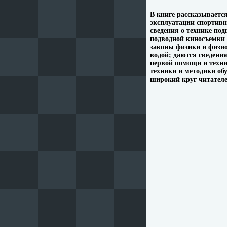
В книге рассказывается
эксплуатации спортивн
сведения о технике по
подводной киносъемки 
законы физики и физио
водой; даются сведени
первой помощи и техни
техники и методики об
широкий круг читател