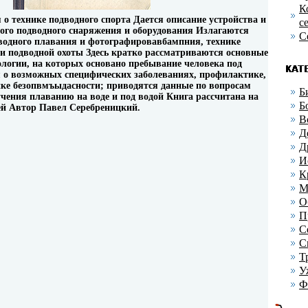
К
 о технике подводного спорта Дается описание устройства и
с
ого подводного снаряжения и оборудования Излагаются
С
дводного плавания и фотографировавбампния, технике
и подводной охоты Здесь кратко рассматриваются основные
логии, на которых основано пребывание человека под
я о возможных специфических заболеваниях, профилактике,
ке безопвмъыдасности; приводятся данные по вопросам
Б
учения плаванию на воде и под водой Книга рассчитана на
Б
ей Автор Павел Серебреницкий.
В
Д
Д
И
К
М
О
П
С
С
Т
У
Ф