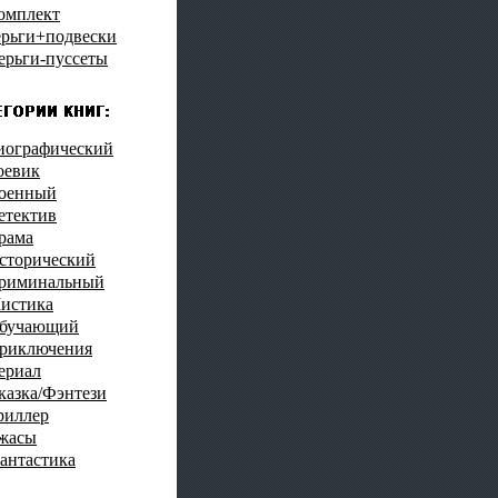
омплект
ерьги+подвески
ерьги-пуссеты
иографический
оевик
оенный
етектив
рама
сторический
риминальный
истика
бучающий
риключения
ериал
казка/Фэнтези
риллер
жасы
антастика