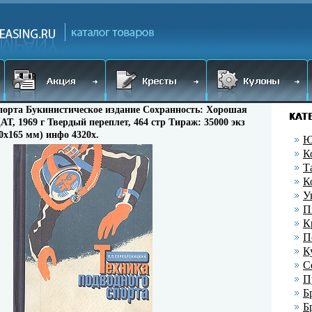
порта Букинистическое издание Сохранность: Хорошая
, 1969 г Твердый переплет, 464 стр Тираж: 35000 экз
0х165 мм) инфо 4320x.
Ю
К
Т
К
У
П
К
П
К
С
П
Б
Б