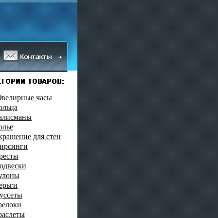
велирные часы
ольца
алисманы
олье
крашение для стен
ирсинги
ресты
одвески
улоны
ерьги
уссеты
релоки
раслеты