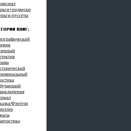
омплект
ерьги+подвески
ерьги-пуссеты
иографический
оевик
оенный
етектив
рама
сторический
риминальный
истика
бучающий
риключения
ериал
казка/Фэнтези
риллер
жасы
антастика