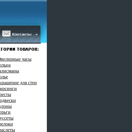
велирные часы
ольца
алисманы
олье
крашение для стен
ирсинги
ресты
одвески
улоны
ерьги
уссеты
релоки
раслеты