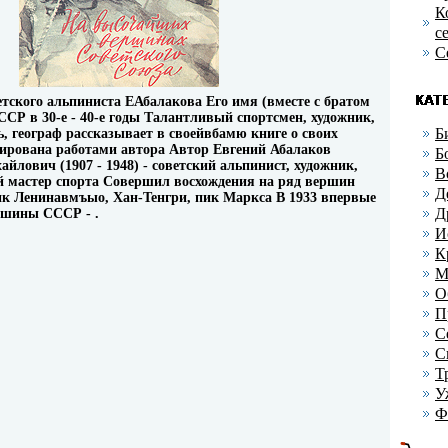
К
с
С
етского альпиниста ЕАбалакова Его имя (вместе с братом
ССР в 30-е - 40-е годы Талантливый спортсмен, художник,
Б
ь, географ рассказывает в своейвбамю книге о своих
ирована работами автора Автор Евгений Абалаков
Б
йлович (1907 - 1948) - советский альпинист, художник,
В
й мастер спорта Совершил восхождения на ряд вершин
Д
ик Ленинавмъыо, Хан-Тенгри, пик Маркса В 1933 впервые
Д
ршины СССР - .
И
К
М
О
П
С
С
Т
У
Ф