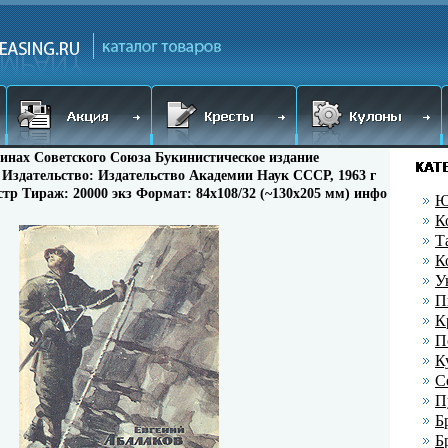
нах Советского Союза Букинистическое издание
Издательство: Издательство Академии Наук СССР, 1963 г
стр Тираж: 20000 экз Формат: 84x108/32 (~130х205 мм) инфо
Ю
К
Т
К
У
П
К
П
К
С
П
Б
Б