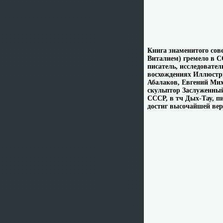
Книга знаменитого сов
Виталием) гремело в С
писатель, исследовател
восхождениях Иллюстр
Абалаков, Евгений Миха
скульптор Заслуженны
СССР, в тч Дых-Тау, п
достиг высочайшей ве