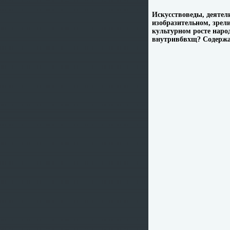
Искусствоведы, деятел
изобразительном, зрел
культурном росте наро
внутривбвхщ? Содержа