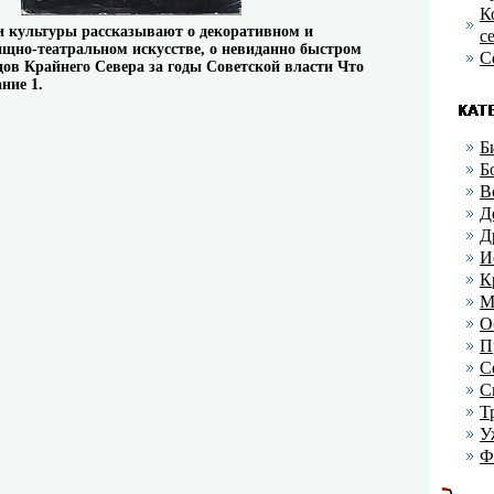
К
и культуры рассказывают о декоративном и
с
ищно-театральном искусстве, о невиданно быстром
С
дов Крайнего Севера за годы Советской власти Что
ние 1.
Б
Б
В
Д
Д
И
К
М
О
П
С
С
Т
У
Ф