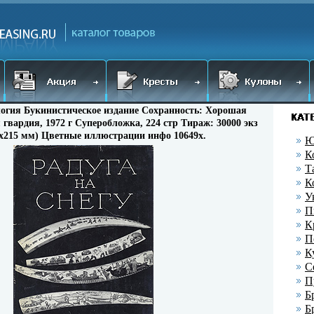
логия Букинистическое издание Сохранность: Хорошая
гвардия, 1972 г Суперобложка, 224 стр Тираж: 30000 экз
0х215 мм) Цветные иллюстрации инфо 10649x.
Ю
К
Т
К
У
П
К
П
К
С
П
Б
Б