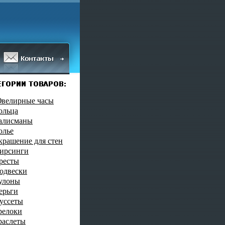
велирные часы
ольца
алисманы
олье
крашение для стен
ирсинги
ресты
одвески
улоны
ерьги
уссеты
релоки
раслеты