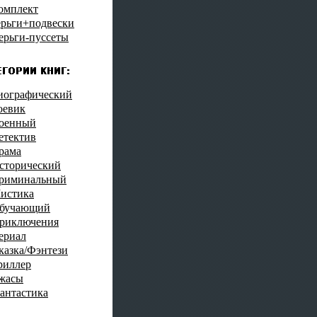
омплект
ерьги+подвески
ерьги-пуссеты
иографический
оевик
оенный
етектив
рама
сторический
риминальный
истика
бучающий
риключения
ериал
казка/Фэнтези
риллер
жасы
антастика