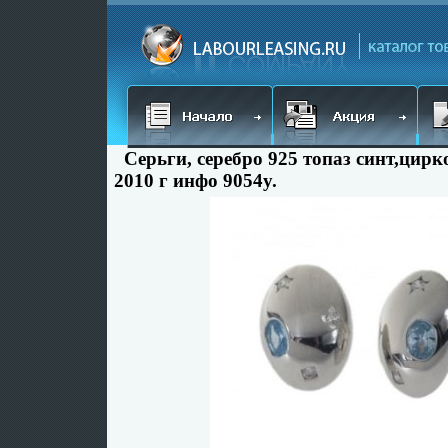
Серьги, серебро 925 топаз синт,цирк
2010 г инфо 9054y.