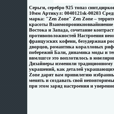
Серьги, серебро 925 топаз синт,цирк
10мм Артикул: 0040121sk-00203 Средн
марка: "Zen Zone" Zen Zone – терри
красоты Взаимопроникноввайняение 
Востока и Запада, сочетание контраст
противоположностей Настроения неон
французских кофеин, безудержная р
дворцов, романтика коралловых риф
побережий Бали, динамика моды и т
ввмлшгсе это воплотилось в ювелирн
Дизайнеры изменили традиционному 
украшений, как деталей украшающих
Zone дарят вам привилегию избранны
менять и создавать свой неповторимы
при этом заряд настроения и увереннос