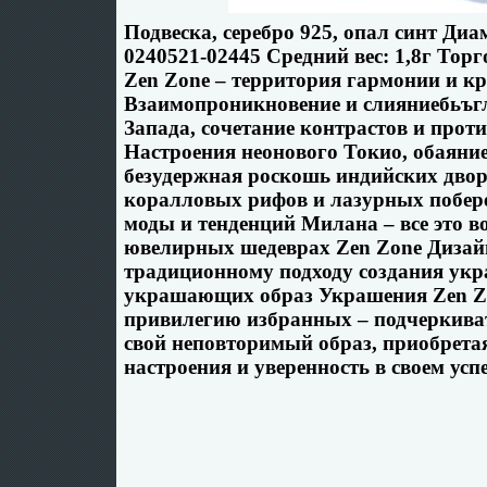
Подвеска, серебро 925, опал синт Диа
0240521-02445 Средний вес: 1,8г Тор
Zen Zone – территория гармонии и к
Взаимопроникновение и слияниебьъгл
Запада, сочетание контрастов и прот
Настроения неонового Токио, обаяни
безудержная роскошь индийских дво
коралловых рифов и лазурных побер
моды и тенденций Милана – все это в
ювелирных шедеврах Zen Zone Диза
традиционному подходу создания укр
украшающих образ Украшения Zen Z
привилегию избранных – подчеркиват
свой неповторимый образ, приобретая
настроения и уверенность в своем успе