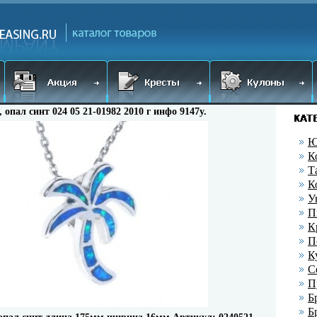
, опал синт 024 05 21-01982 2010 г инфо 9147y.
Ю
К
Т
К
У
П
К
П
К
С
П
Б
Б