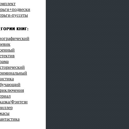
омплект
ерьги+подвески
ерьги-пуссеты
иографический
оевик
оенный
етектив
рама
сторический
риминальный
истика
бучающий
риключения
ериал
казка/Фэнтези
риллер
жасы
антастика