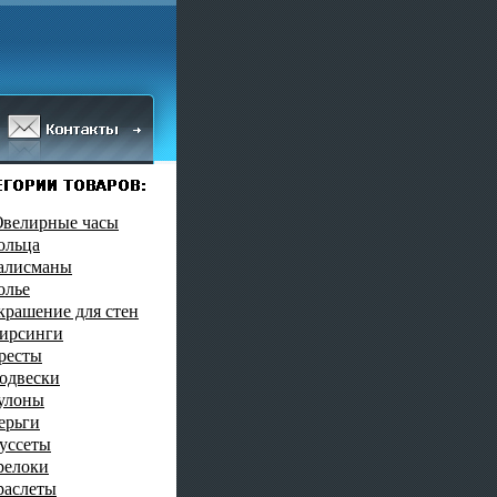
велирные часы
ольца
алисманы
олье
крашение для стен
ирсинги
ресты
одвески
улоны
ерьги
уссеты
релоки
раслеты