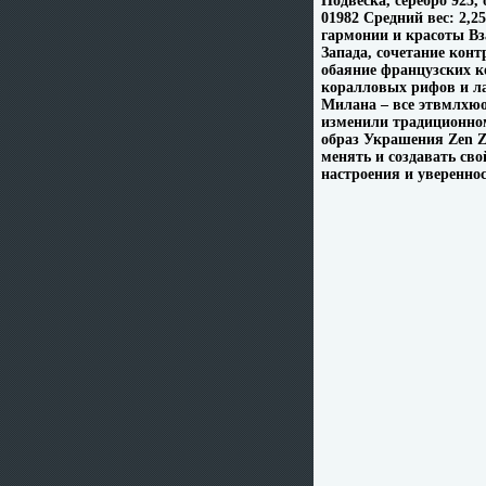
Подвеска, серебро 925
01982 Средний вес: 2,2
гармонии и красоты В
Запада, сочетание кон
обаяние французских к
коралловых рифов и л
Милана – все этвмлхю
изменили традиционно
образ Украшения Zen Z
менять и создавать св
настроения и увереннос