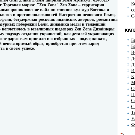
, опал синт длина 175мм ширина 16мм Артикул: 0240521-
К
5г Торговая марка: "Zen Zone" Zen Zone – территория
с
заимопроникновение вайлши слияние культур Востока и
трастов и противоположностей Настроения неонового Токио,
С
офеин, безудержная роскошь индийских дворцов, романтика
азурных побережий Бали, динамика моды и тенденций
о воплотилось в ювелирных шедеврах Zen Zone Дизайнеры
му подходу создания украшений, как деталей украшающих
one дарят вам привилегию избранных – подчеркивать,
Б
ой неповторимый образ, приобретая при этом заряд
Б
ть в своем успехе.
В
Д
Д
И
К
М
О
П
С
С
Т
У
Ф