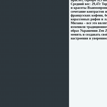
Браслет, серебро 925 п
Средний вес: 29,47г То
и красоты Взаимопрони
сочетание контрастов 
французских кофеин, б
коралловых рифов и л
Милана – все это ввлп
изменили традиционно
образ Украшения Zen Z
менять и создавать св
настроения и увереннос