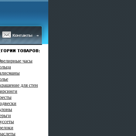
велирные часы
ольца
алисманы
олье
крашение для стен
ирсинги
ресты
одвески
улоны
ерьги
уссеты
релоки
раслеты