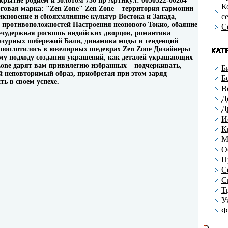
окрытие родием и золотом 750 пр Артикул: 0050322-00284
К
рговая марка: "Zen Zone" Zen Zone – территория гармонии
с
кновение и сбюяхмлияние культур Востока и Запада,
и противоположностей Настроения неонового Токио, обаяние
С
езудержная роскошь индийских дворцов, романтика
азурных побережий Бали, динамика моды и тенденций
гпоплотилось в ювелирных шедеврах Zen Zone Дизайнеры
му подходу создания украшений, как деталей украшающих
one дарят вам привилегию избранных – подчеркивать,
Б
ой неповторимый образ, приобретая при этом заряд
Б
ть в своем успехе.
В
Д
Д
И
К
М
О
П
С
С
Т
У
Ф