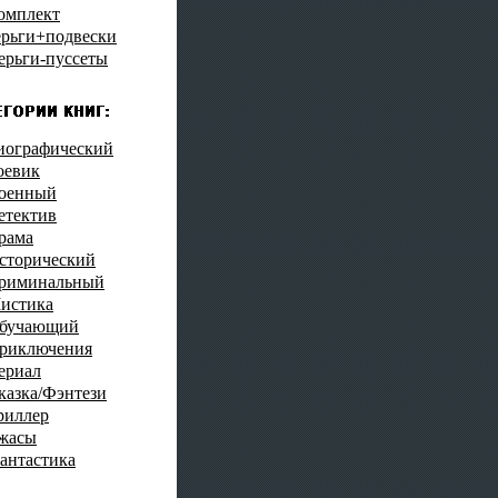
омплект
ерьги+подвески
ерьги-пуссеты
иографический
оевик
оенный
етектив
рама
сторический
риминальный
истика
бучающий
риключения
ериал
казка/Фэнтези
риллер
жасы
антастика