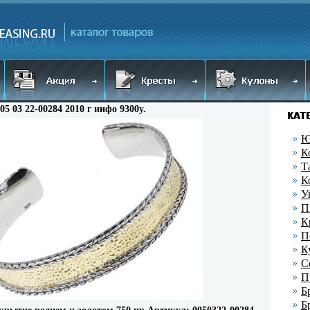
05 03 22-00284 2010 г инфо 9300y.
Ю
К
Т
К
У
П
К
П
К
С
П
Б
Б