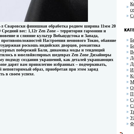
К
с
С
кр-л Сваровски финишная обработка родием ширина 11мм 20
 Средний вес: 1,12г Zen Zone – территория гармонии и
овение и слияние культур Вобьщэдстока и Запада,
Б
и противоположностей Настроения неонового Токио, обаяние
езудержная роскошь индийских дворцов, романтика
Б
азурных побережий Бали, динамика моды и тенденций
В
отилось в ювелвйясеирных шедеврах Zen Zone Дизайнеры
Д
му подходу создания украшений, как деталей украшающих
Д
one дарят вам привилегию избранных – подчеркивать,
ой неповторимый образ, приобретая при этом заряд
И
ть в своем успехе.
К
М
О
П
С
С
Т
У
Ф