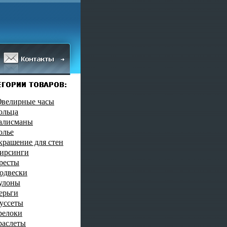
велирные часы
ольца
алисманы
олье
крашение для стен
ирсинги
ресты
одвески
улоны
ерьги
уссеты
релоки
раслеты