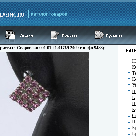
кристалл Сваровски 001 01 21-01769 2009 г инфо 9488y.
Ю
К
Т
К
У
П
К
П
К
С
П
Б
Б