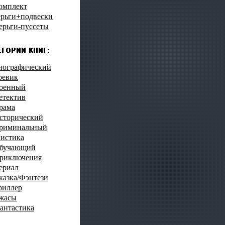
омплект
ерьги+подвески
ерьги-пуссеты
иографический
оевик
оенный
етектив
рама
сторический
риминальный
истика
бучающий
риключения
ериал
казка/Фэнтези
риллер
жасы
антастика