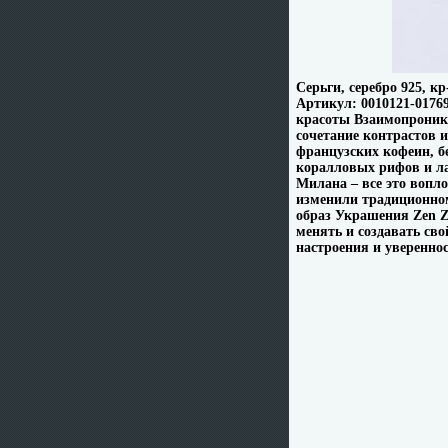
Серьги, серебро 925, 
Артикул: 0010121-01769
красоты Взаимопроникн
сочетание контрастов 
французских кофеин, б
коралловых рифов и л
Милана – все это вопл
изменили традиционно
образ Украшения Zen Z
менять и создавать св
настроения и увереннос