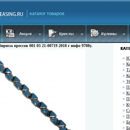
 бирюза прессов 001 03 21-00719 2010 г инфо 9708y.
Ю
К
Т
К
У
П
К
П
К
С
П
Б
Б