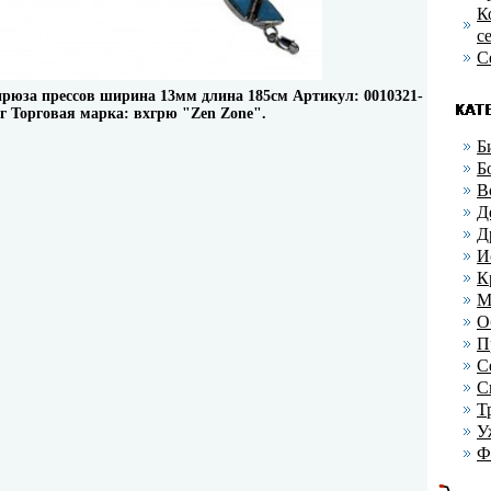
К
с
С
бирюза прессов ширина 13мм длина 185см Артикул: 0010321-
8г Торговая марка: вхгрю "Zen Zone".
Б
Б
В
Д
Д
И
К
М
О
П
С
С
Т
У
Ф