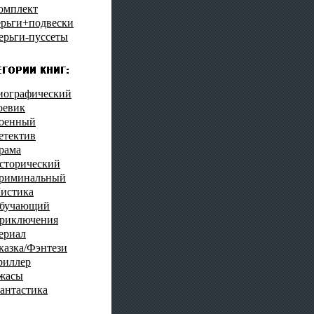
омплект
ерьги+подвески
ерьги-пуссеты
иографический
оевик
оенный
етектив
рама
сторический
риминальный
истика
бучающий
риключения
ериал
казка/Фэнтези
риллер
жасы
антастика