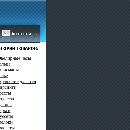
велирные часы
ольца
алисманы
олье
крашение для стен
ирсинги
ресты
одвески
улоны
ерьги
уссеты
релоки
раслеты