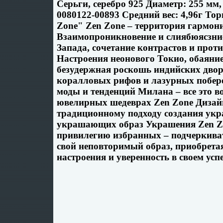
Серьги, серебро 925 Диаметр: 255 мм
0080122-00893 Средний вес: 4,96г То
Zone" Zen Zone – территория гармон
Взаимопроникновение и слиябюясзние
Запада, сочетание контрастов и прот
Настроения неонового Токио, обаяни
безудержная роскошь индийских дво
коралловых рифов и лазурных побер
моды и тенденций Милана – все это в
ювелирных шедеврах Zen Zone Диза
традиционному подходу создания укр
украшающих образ Украшения Zen Z
привилегию избранных – подчеркиват
свой неповторимый образ, приобретая
настроения и уверенность в своем успе