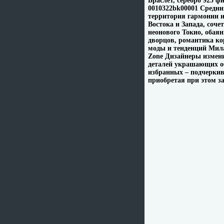
Браслет, серебро 925 
0010322bk00001 Средний
территория гармонии 
Востока и Запада, соч
неонового Токио, обая
дворцов, романтика к
моды и тенденций Мила
Zone Дизайнеры измени
деталей украшающих о
избранных – подчеркив
приобретая при этом за