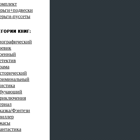
омплект
ерьги+подвески
ерьги-пуссеты
иографический
оевик
оенный
етектив
рама
сторический
риминальный
истика
бучающий
риключения
ериал
казка/Фэнтези
риллер
жасы
антастика