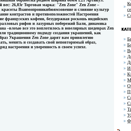
финишная обработка родием ширина 08мм L21 Артикул:
К
 вес: 26,83г Торговая марка: "Zen Zone" Zen Zone –
с
и красоты Взаимопроникнбюямзовение и слияние культур
етание контрастов и противоположностей Настроения
С
ние французских кофеин, безудержная роскошь индийских
оралловых рифов и лазурных побережий Бали, динамика
на –влоъю все это воплотилось в ювелирных шедеврах Zen
ли традиционному подходу создания украшений, как
браз Украшения Zen Zone дарят вам привилегию
Б
ать, менять и создавать свой неповторимый образ,
Б
ряд настроения и уверенность в своем успехе.
В
Д
Д
И
К
М
О
П
С
С
Т
У
Ф