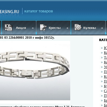
001 03 22bk00001 2010 г инфо 10152y.
Ю
К
Т
К
У
П
К
П
К
С
П
Б
Б