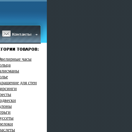
велирные часы
ольца
алисманы
олье
крашение для стен
ирсинги
ресты
одвески
улоны
ерьги
уссеты
релоки
раслеты