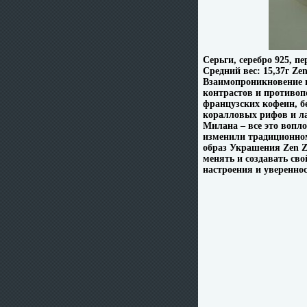
Серьги, серебро 925, п
Средний вес: 15,37г Ze
Взаимопроникновение и
контрастов и противоп
французских кофеин, б
коралловых рифов и л
Милана – все это воп
изменили традиционно
образ Украшения Zen Z
менять и создавать св
настроения и увереннос