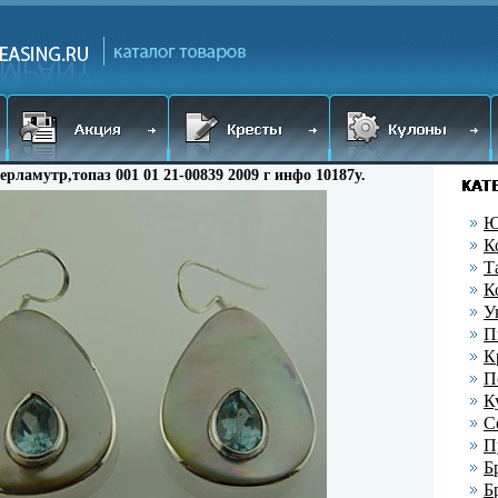
перламутр,топаз 001 01 21-00839 2009 г инфо 10187y.
Ю
К
Т
К
У
П
К
П
К
С
П
Б
Б