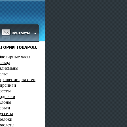
велирные часы
ольца
алисманы
олье
крашение для стен
ирсинги
ресты
одвески
улоны
ерьги
уссеты
релоки
раслеты