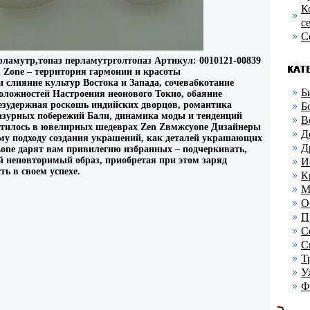
К
с
С
ерламутр,топаз перламутрголтопаз Артикул: 0010121-00839
n Zone – территория гармонии и красоты
 слияние культур Востока и Запада, сочевабкотание
Б
оложностей Настроения неонового Токио, обаяние
езудержная роскошь индийских дворцов, романтика
Б
азурных побережий Бали, динамика моды и тенденций
В
лотилось в ювелирных шедеврах Zen Zвмжсуone Дизайнеры
Д
му подходу создания украшений, как деталей украшающих
Д
one дарят вам привилегию избранных – подчеркивать,
ой неповторимый образ, приобретая при этом заряд
И
ть в своем успехе.
К
М
О
П
С
С
Т
У
Ф