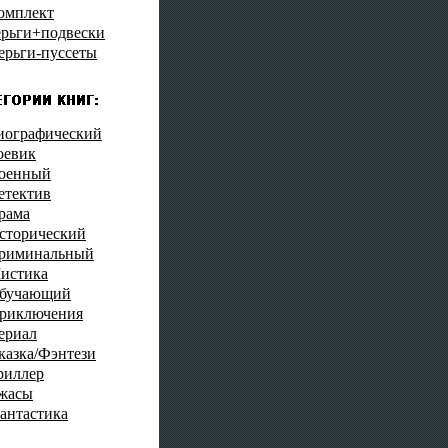
омплект
ерьги+подвески
ерьги-пуссеты
иографический
оевик
оенный
етектив
рама
сторический
риминальный
истика
бучающий
риключения
ериал
казка/Фэнтези
риллер
жасы
антастика