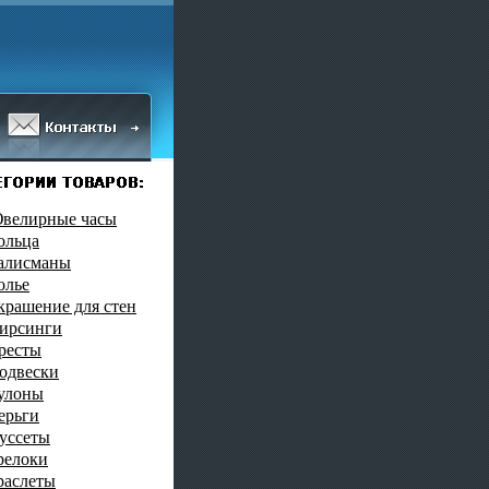
велирные часы
ольца
алисманы
олье
крашение для стен
ирсинги
ресты
одвески
улоны
ерьги
уссеты
релоки
раслеты