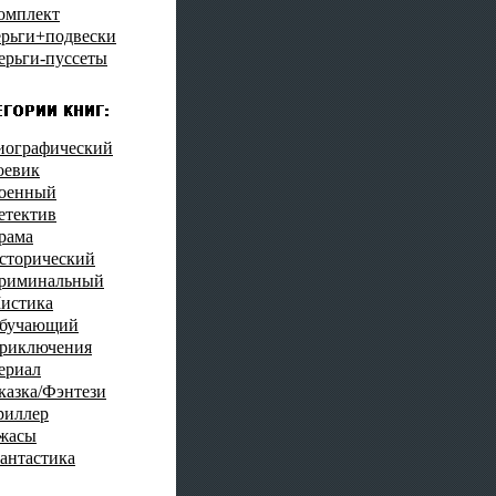
омплект
ерьги+подвески
ерьги-пуссеты
иографический
оевик
оенный
етектив
рама
сторический
риминальный
истика
бучающий
риключения
ериал
казка/Фэнтези
риллер
жасы
антастика