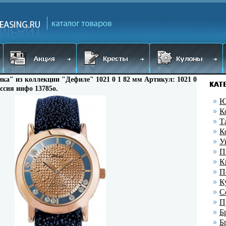
а" из коллекции "Дефиле" 1021 0 1 82 мм Артикул: 1021 0
ссия инфо 13785o.
Ю
К
Т
К
У
П
К
П
К
С
П
Б
Б