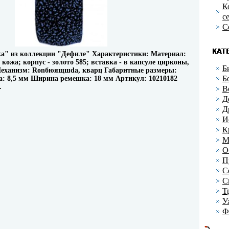
К
с
С
" из коллекции "Дефиле" Характеристики: Материал:
кожа; корпус - золото 585; вставка - в капсуле цирконы,
Б
 Механизм: Ronбюящшda, кварц Габаритные размеры:
Б
а: 8,5 мм Ширина ремешка: 18 мм Артикул: 10210182
.
В
Д
Д
И
К
М
О
П
С
С
Т
У
Ф