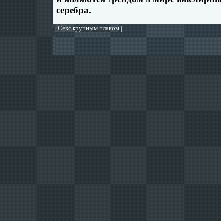
серебра.
Секс крупным планом
|