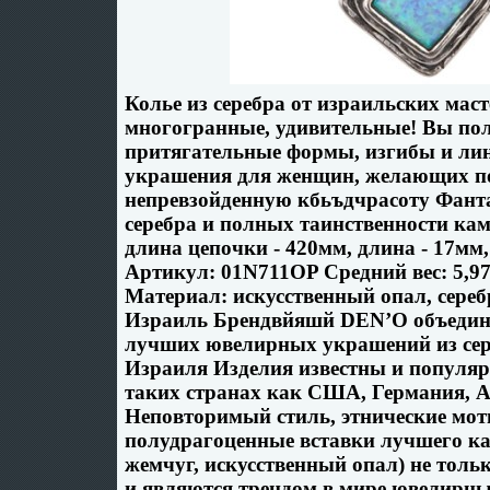
Колье из серебра от израильских мас
многогранные, удивительные! Вы по
притягательные формы, изгибы и ли
украшения для женщин, желающих п
непревзойденную кбьъдчрасоту Фанта
серебра и полных таинственности кам
длина цепочки - 420мм, длина - 17мм
Артикул: 01N711OP Средний вес: 5,9
Материал: искусственный опал, сереб
Израиль Брендвйяшй DEN’O объединя
лучших ювелирных украшений из сер
Израиля Изделия известны и популяр
таких странах как США, Германия, А
Неповторимый стиль, этнические мот
полудрагоценные вставки лучшего кач
жемчуг, искусственный опал) не толь
и являются трендом в мире ювелирн