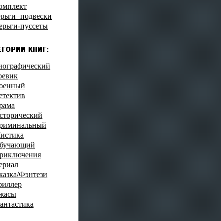
омплект
ерьги+подвески
ерьги-пуссеты
иографический
оевик
оенный
етектив
рама
сторический
риминальный
истика
бучающий
риключения
ериал
казка/Фэнтези
риллер
жасы
антастика