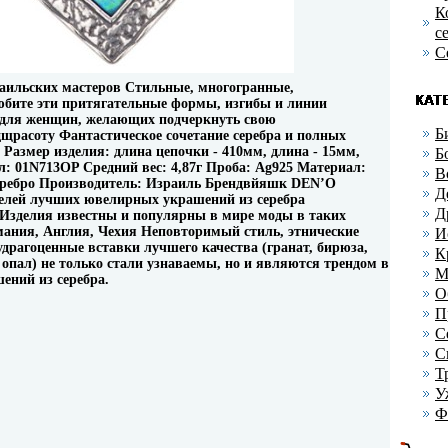
К
с
С
зраильских мастеров Стильные, многогранные,
юбите эти притягательные формы, изгибы и линии
для женщин, желающих подчеркнуть свою
Б
щрасоту Фантастическое сочетание серебра и полных
 Размер изделия: длина цепочки - 410мм, длина - 15мм,
Б
: 01N713OP Средний вес: 4,87г Проба: Ag925 Материал:
В
серебро Производитель: Израиль Брендвйяшк DEN’O
Д
телей лучших ювелирных украшений из серебра
Д
Изделия известны и популярны в мире моды в таких
ания, Англия, Чехия Неповторимый стиль, этнические
И
удрагоценные вставки лучшего качества (гранат, бирюза,
К
 опал) не только стали узнаваемы, но и являются трендом в
М
ений из серебра.
О
П
С
С
Т
У
Ф