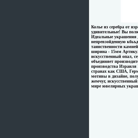
Колье из серебра от и
удивительные! Вы пол
Идеальные украшения 
непревзойденную кбьъд
таинственности камней
ширина - 15мм Артикул
искусственный опал, 
объединяет производи
производства Израиля 
странах как США, Герм
мотивы в дизайне, пол
жемчуг, искусственный
мире ювелирных украш