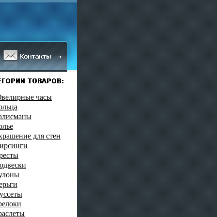
велирные часы
ольца
алисманы
олье
крашение для стен
ирсинги
ресты
одвески
улоны
ерьги
уссеты
релоки
раслеты