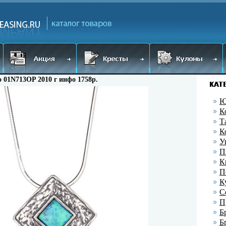
o 01N713OP 2010 г инфо 1758p.
Ю
К
Т
К
У
П
К
П
К
С
П
Б
Б