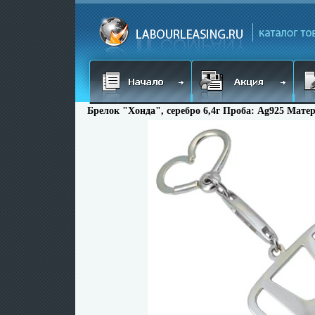
Брелок "Хонда", серебро 6,4г Проба: Ag925 Матер