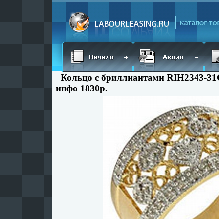
Кольцо с бриллиантами RIH2343-31Q
инфо 1830p.