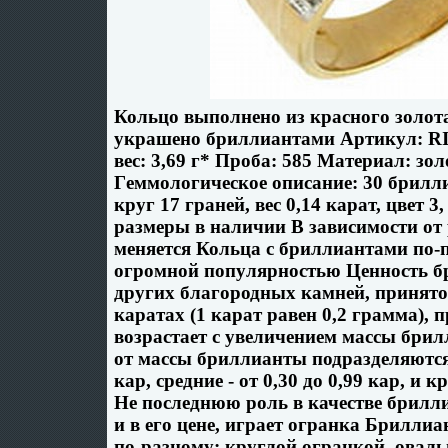
Кольцо выполнено из красного золот
украшено бриллиантами Артикул: R
вес: 3,69 г* Проба: 585 Материал: зо
Гeммологическое описание: 30 брил
круг 17 граней, вес 0,14 карат, цвет 3,
размеры в наличии В зависимости от 
меняется Кольца с бриллиантами по-
огромной популярностью Ценность б
других благородных камней, принято
каратах (1 карат равен 0,2 грамма), 
возрастает с увеличением массы брил
от массы бриллианты подразделяются 
кар, средние - от 0,30 до 0,99 кар, и к
Не последнюю роль в качестве брилли
и в его цене, играет огранка Брилли
по-разному: круглой огранкой, оваль