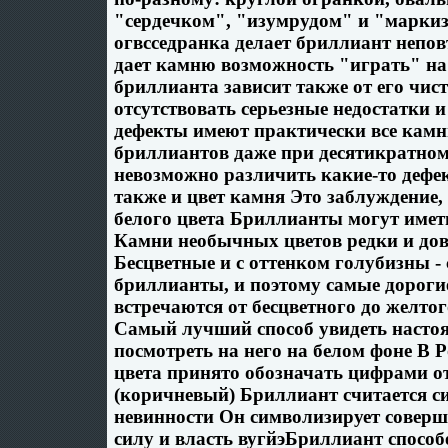
"сердечком", "изумрудом" и "марки
огвсседранка делает бриллиант непо
дает камню возможность "играть" на
бриллианта зависит также от его чи
отсутствовать серьезные недостатки 
дефекты имеют практически все камн
бриллиантов даже при десятикратно
невозможно различить какие-то дефе
также и цвет камня Это заблуждение,
белого цвета Бриллианты могут имет
Камни необычных цветов редки и до
Бесцветные и с оттенком голубизны -
бриллианты, и поэтому самые дороги
встречаются от бесцветного до желто
Самый лучший способ увидеть настоя
посмотреть на него на белом фоне В 
цвета принято обозначать цифрами от
(коричневый) Бриллиант считается с
невинности Он символизирует соверше
силу и власть вугйэБриллиант способ