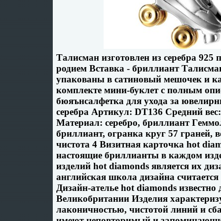
Талисман изготовлен из серебра 925
родием Вставка - бриллиант Талисма
упакованы в сатиновый мешочек и к
комплекте мини-буклет с полным опи
бюяънсалфетка для ухода за ювелир
серебра Артикул: DT136 Средний вес:
Материал: серебро, бриллиант Гeммол
бриллиант, огранка круг 57 граней, ве
чистота 4 Визитная карточка hot di
настоящие бриллианты в каждом из
изделий hot diamonds является их ди
английская школа дизайна считается
Дизайн-ателье hot diamonds известно 
Великобритании Изделия характеризу
лаконичностью, чистотой линий и сб
имеют неповторимый и запоминающи