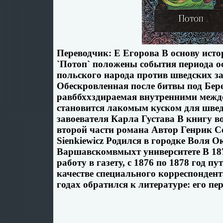
Переводчик: Е Егорова В основу ист
`Потоп` положены события периода о
польского народа против шведских з
Обескровленная после битвы под Бер
равббххздираемая внутренними межд
становится лакомым куском для швед
завоевателя Карла Густава В книгу в
второй части романа Автор Генрик С
Sienkiewicz Родился в городке Воля О
Варшавскомвмыхт университете В 187
работу в газету, с 1876 по 1878 год 
качестве специального корреспонден
годах обратился к литературе: его пер