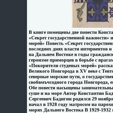
В книге помещены две повести Конс
«Секрет государственной важности» 
морей» Повесть «Секрет государстве
последних днях власти интервентов 
на Дальнем Востоке в годы гражданск
героизме приморцев в борьбе с врага
«Покорители студеных морей» расска
Великого Новгорода в XV веке с Тевт
северные морские пути, о государстве
свобвмъчсодного города Новгорода, е
Обе повести насыщены занимательн
суше и на море Автор Константин Ба
Сергеевич Бадигин родился 29 ноября
начал в 1928 году матросом на парох
морях Дальнего Востока В 1929-1932 