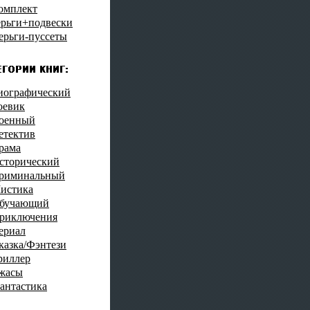
омплект
ерьги+подвески
ерьги-пуссеты
иографический
оевик
оенный
етектив
рама
сторический
риминальный
истика
бучающий
риключения
ериал
казка/Фэнтези
риллер
жасы
антастика