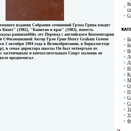
К
с
С
томного издания Собрания сочинений Грэма Грина входят
Кихот" (1982), "Капитан и враг" (1983), повесть
ссказы раннихвббйх лет Перевод с английского Комментарии
Б
ия СФилюшкиной Автор Грэм Грин Henry Graham Greene
ся 2 октября 1904 года в Великобритании, в Беркхэмстеде
Б
р), в семье директора школы Он был четвертым из
В
ос застенчивым и впечатлительным Спорт мальчик не
Д
коле предпочитал .
Д
И
К
М
О
П
С
С
Т
У
Ф