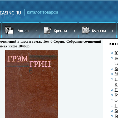
сочинений в шести томах Том 6 Серия: Собрание сочинений
омах инфо 10460p.
Ю
К
Т
К
У
П
К
П
К
С
П
Б
Б