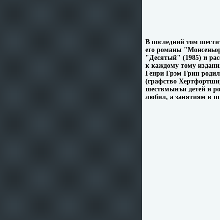
В последний том шести
его романы "Монсеньор 
"Десятый" (1985) и ра
к каждому тому издан
Генри Грэм Грин родил
(графство Хертфортши
шествмынъи детей и р
любил, а занятиям в ш