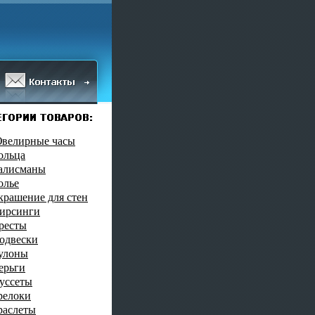
велирные часы
ольца
алисманы
олье
крашение для стен
ирсинги
ресты
одвески
улоны
ерьги
уссеты
релоки
раслеты