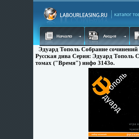
Эдуард Тополь Собрание сочинений 
Русская дива Серия: Эдуард Тополь С
томах ("Время") инфо 3143o.