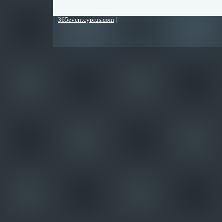
365eventcyprus.com
|