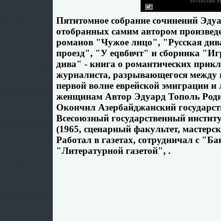
Пятитомное собрание сочинений Эдуа
отобранных самим автором произведе
романов "Чужое лицо", "Русская див
проезд", "У еqвбвчт" и сборника "Иг
дива" - книга о романтических прик
журналиста, разрывающегося между и
первой волне еврейской эмиграции и
женщинам Автор Эдуард Тополь Роди
Окончил Азербайджанский государст
Всесоюзный государственный инстит
(1965, сценарный факультет, мастер
Работал в газетах, сотрудничал с "Б
"Литературной газетой", .