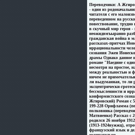
Переводчики: А Жгиро
- один из родоначальн
читателя с его малоиз
переведенном на русск
повествование, трудно
в скучный мир героя -
неожидвмъыранно разбо
гражданская война в м
рассказах-притчах Ион
иррациональности чело
сознания Эжен Ионеско 
драмы Однако данное и
романе "Наедине с оди
несмотря на простое, н
между реальностью и ф
ничем не примечательн
ли выдуманная, то ли 
эксцентрически-гротес
бессмысленности и ирр
конформистского созна
Жгировский) Роман c 5
199-228 Орифламма (пе
полковника (переводчик
Матвиенко) Рассказ c 
родился 26 ноября 191
(1913-1924вужжц), отро
французский язык и де
окончательно .