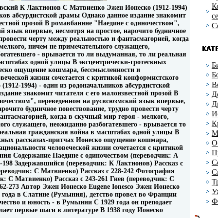
К
вский К Лактионов С Матвиенко Эжен Ионеско (1912-1994)
иков абсурдистской драмы Однако данное издание знакомит
с
вестной прозой В ромавбаннне "Наедине с одиночеством",
С
ий язык впервые, несмотря на простое, нарочито будничное
 провести черту между реальностью и фантасмагорией, когда
 мелкого, ничем не примечательного служащего,
гатевшего - врывается то ли выдуманная, то ли реальная
асштабах одной улицы В эксцентрически-гротескных
Б
еско ощущение кошмара, бессмысленности и
Б
веческой жизни сочетается с критикой конформистского
В
(1912-1994) - один из родоначальников абсурдистской
здание знакомит читателя с его малоизвестной прозой В
Д
ночеством", переведенном на русвсюзмский язык впервые,
Д
арочито будничное повествование, трудно провести черту
И
антасмагорией, когда в скучный мир героя - мелкого,
К
ого служащего, неожиданно разбогатевшего - врывается то
реальная гражданская война в масштабах одной улицы В
М
кных рассказах-притчах Ионеско ощущение кошмара,
О
ациональности человеческой жизни сочетается с критикой
П
ния Содержание Наедине с одиночеством (переводчик: А
С
-198 Задержавшийся (переводчик: К Лактионов) Рассказ c
реводчик: С Матвиенко) Рассказ c 228-242 Фотография
С
: С Матвиенко) Рассказ c 243-261 Гнев (переводчик: С
Т
262-273 Автор Эжен Ионеско Eugene Ionesco Эжен Ионеско
У
2 года в Слатине (Румыния), детство провел во Франции
Ф
чество и юность - в Румынии С 1929 года он преподает
лает первые шаги в литературе В 1938 году Ионеско