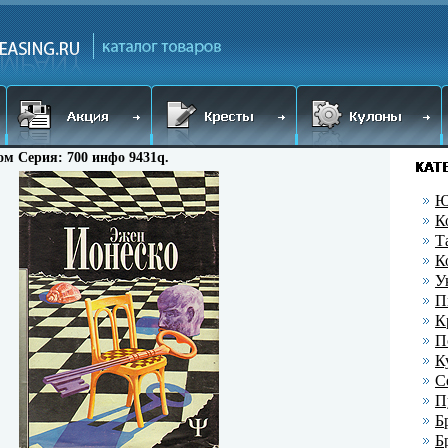
ом Серия: 700 инфо 9431q.
Ю
К
Т
К
У
П
К
П
К
С
П
Б
Б