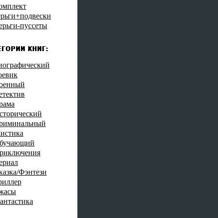
омплект
ерьги+подвески
ерьги-пуссеты
иографический
оевик
оенный
етектив
рама
сторический
риминальный
истика
бучающий
риключения
ериал
казка/Фэнтези
риллер
жасы
антастика