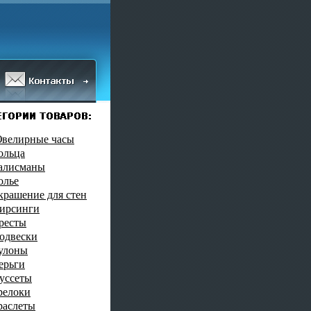
велирные часы
ольца
алисманы
олье
крашение для стен
ирсинги
ресты
одвески
улоны
ерьги
уссеты
релоки
раслеты