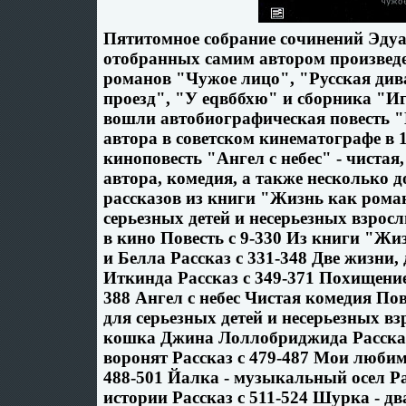
Пятитомное собрание сочинений Эдуа
отобранных самим автором произведе
романов "Чужое лицо", "Русская див
проезд", "У еqвббхю" и сборника "Иг
вошли автобиографическая повесть "
автора в советском кинематографе в 1
киноповесть "Ангел с небес" - чистая
автора, комедия, а также несколько
рассказов из книги "Жизнь как рома
серьезных детей и несерьезных взро
в кино Повесть c 9-330 Из книги "Ж
и Белла Рассказ c 331-348 Две жизни,
Иткинда Рассказ c 349-371 Похищение 
388 Ангел с небес Чистая комедия Пов
для серьезных детей и несерьезных 
кошка Джина Лоллобриджида Рассказ
воронят Рассказ c 479-487 Мои любим
488-501 Йалка - музыкальный осел Ра
истории Рассказ c 511-524 Шурка - д