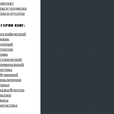
омплект
ерьги+подвески
ерьги-пуссеты
иографический
оевик
оенный
етектив
рама
сторический
риминальный
истика
бучающий
риключения
ериал
казка/Фэнтези
риллер
жасы
антастика