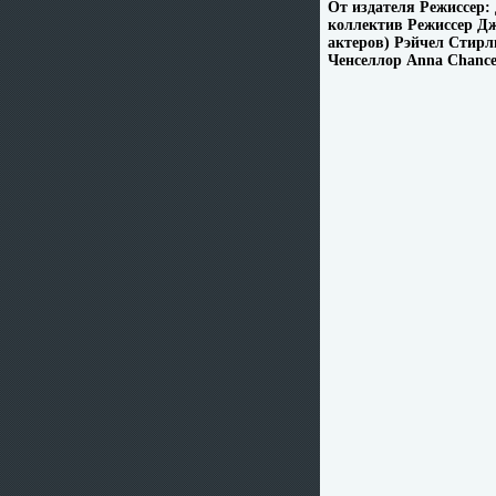
От издателя Режиссер
коллектив Режиссер Дж
актеров) Рэйчел Стирли
Ченселлор Anna Chancel