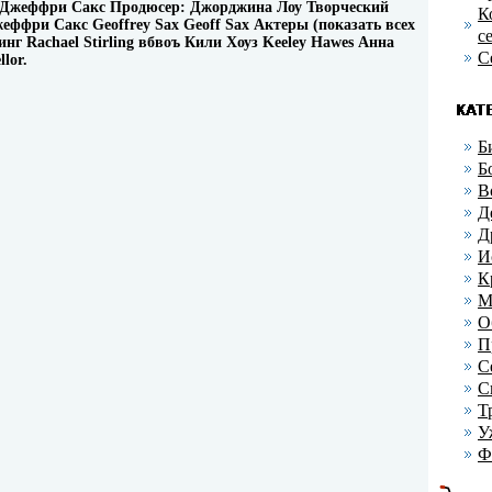
: Джеффри Сакс Продюсер: Джорджина Лоу Творческий
К
еффри Сакс Geoffrey Sax Geoff Sax Актеры (показать всех
с
нг Rachael Stirling вбвоъ Кили Хоуз Keeley Hawes Анна
С
lor.
Б
Б
В
Д
Д
И
К
М
О
П
С
С
Т
У
Ф