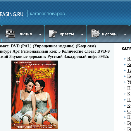
мат: DVD (PAL) (Упрощенное издание) (Keep case)
нбург Арт Региональный код: 5 Количество слоев: DVD-9
сский Звуковые дорожки: Русский Закадровый инфо 3982r.
Ю
К
Т
К
У
П
К
П
К
С
П
Б
Б