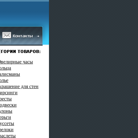
велирные часы
ольца
алисманы
олье
крашение для стен
ирсинги
ресты
одвески
улоны
ерьги
уссеты
релоки
раслеты