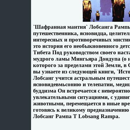
`Шафранная мантия` Лобсанга Рампы
путешественника, ясновидца, целител
интересных и противоречивых мистик
это история его необыкновенного дет
Тибета Под руководством своего наст
мудрого ламы Мингьяра Дондупа (о 
которого за пределами этой Земли, в 
вы узнаете из следующей книги, `Ис
Лобсанг учится астральным путешест
ясновидевмьсонию и телепатии, меди
буддизма Он встречается с невероятн
увлекательными ситуациями, с удив
животными, перемещается в иные вре
готовясь к великому предназначению
Лобсанг Рампа T Lobsang Rampa.