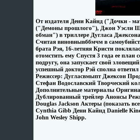
От издателя Дени Кайнд ("Дочки - ма
("Демоны прошлого"), Джон Уэсли 
обман") в триллере Дугласа Джексон
Считая виновнывббмчм в самоубийств
брата Рэя, 16-летняя Кристи покляла
отомстить ему Спустя 3 года ее план 
подругу, она запускает свой зловещи
успешный доктор Рэй сполна ответил з
Режиссер: Дугласвмыпт Джексон Про
Стефан Водославский Творческий ко
Дополнительные материалы Оригина
Дублированный трейлер Анонсы Режи
Douglas Jackson Актеры (показать вс
Cynthia Gibb Дени Кайнд Danielle K
John Wesley Shipp.