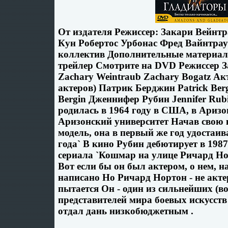
От издателя Режиссер: Закари Вейнт
Кун Робертос Урбонас Фред Вайнтра
коллектив Дополнительные материа
трейлер Смотрите на DVD Режиссер 
Zachary Weintraub Zachary Bogatz Ак
актеров) Патрик Берджин Patrick Berg
Bergin Дженнифер Рубин Jennifer Ru
родилась в 1964 году в США, в Аризо
Аризонский университет Начав свою
модель, она в первый же год удостаив
года` В кино Рубин дебютирует в 1987 
сериала `Кошмар на улице Ричард Но
Вот если бы он был актером, о нем, 
написано Но Ричард Нортон - не актер
пытается Он - один из сильнейших (во
представителей мира боевых искусст
отдал дань низкобюджетным .