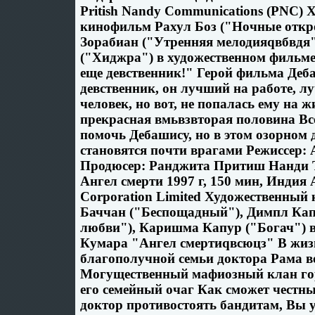
Pritish Nandy Communications (PNC)
кинофильм Рахул Боз ("Ночные откр
Зорабиан ("Утренняя мелодияqвбвдя"
("Хиджра") в художественном фильм
еще девственник!" Герой фильма Деба
девственник, он лучший на работе, л
человек, но вот, не попалась ему на 
прекрасная вмьвзвторая половина Вс
помочь Дебашису, но в этом озорном
становятся почти врагами Режиссер:
Продюсер: Ранджита Притиш Нанди 
Ангел смерти 1997 г, 150 мин, Индия
Corporation Limited Художественны
Баччан ("Беспощадный"), Димпл Кап
любви"), Каришма Капур ("Богач") 
Кумара "Ангел смертиqвсюцз" В жиз
благополучной семьи доктора Рама в
Могущественный мафиозный клан го
его семейный очаг Как сможет честн
доктор противостоять бандитам, Вы у