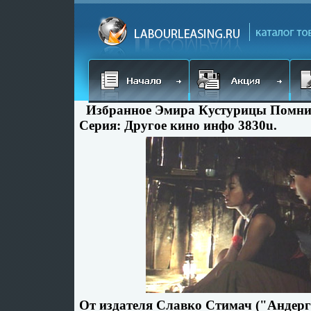
Избранное Эмира Кустурицы Помни
Серия: Другое кино инфо 3830u.
От издателя Славко Стимач ("Андер