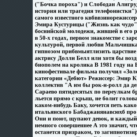
("Бочка пороха") и Слободан Алигр
история или трагедия телефонистки")
самого известного квбввзинорежисс
Эмира Кустурицы ("Жизнь как чудо"
боснийской молодежи, жившей в его 
в 50-х годах, первом знакомстве с за
культурой, первой любви Мальчишка
гипнозом прибвмыятлизить царствие
актрису Долли Белл или хотя бы возд
биополем на кролика В 1981 году на
кинофестивале фильма получил «Зол
категории «Дебют» Режиссер: Эмир К
коллектив "А им бы рок-н-ролл да 
Сараево пятидесятых по переулкам бр
льется прямо с крыш, не болит голова
каком-нибудь Баку, хочется петь как
итальянского Бабаджанянавсюхб про 
Они и поют, щупают девок, и каждый
немного совершеннее А это значит, ч
останется призраком, то загипнотиз