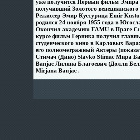
уже получится Первый фильм Эмира
получивший Золотого венецианского
Режиссер Эмир Кустурица Emir Kustu
родился 24 ноября 1955 года в Югосл
Окончил академию FAMU в Праге Сн
курсе фильм Герника получил главны
студенческого кино в Карловых Варах
его полнометражный Актеры (показат
Стимач (Дино) Slavko Stimac Мира Б
Banjac Лиляна Благоевич (Долли Белл)
Mirjana Banjac .