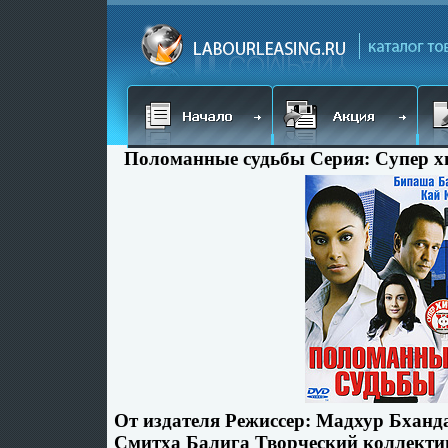
Поломанные судьбы Серия: Супер хи
От издателя Режиссер: Мадхур Бханд
Смитха Балига Творческий коллекти