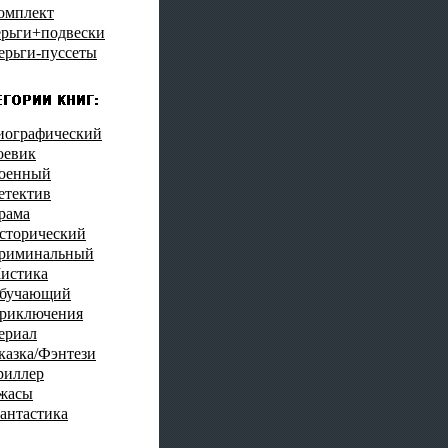
омплект
ерьги+подвески
ерьги-пуссеты
иографический
оевик
оенный
етектив
рама
сторический
риминальный
истика
бучающий
риключения
ериал
казка/Фэнтези
риллер
жасы
антастика