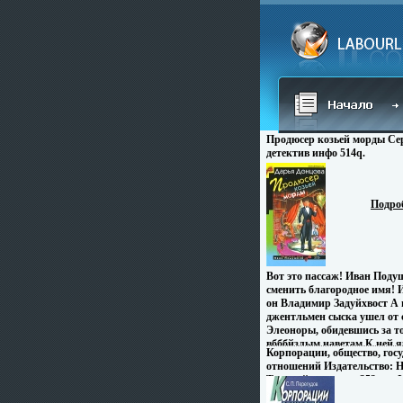
Продюсер козьей морды Се
детектив инфо 514q.
Подро
Вот это пассаж! Иван Под
сменить благородное имя! И
он Владимир Задуйхвост А в
джентльмен сыска ушел от 
Элеоноры, обидевшись за то
вбббйзлым наветам К ней я
Корпорации, общество, гос
пятнадцатилетняя нахалка
отношений Издательство: На
заявила, что Иван является
Твердый переплет, 352 стр 
дочери Каково, а? Ваня уше
Тираж: 930 экз Формат: 60x
паспорта С горя надравшис