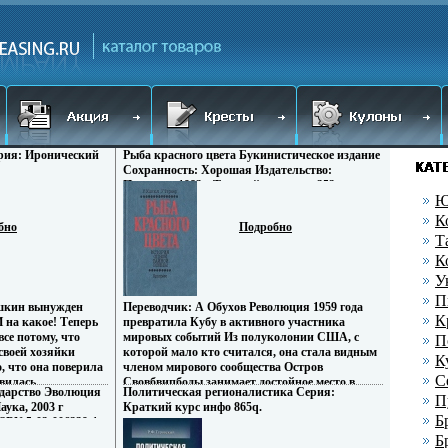
рия: Иронический
Рыба красного цвета Букинистическое издание
Сохранность: Хорошая Издательство:
Прогресс, 1983 г Твердый переплет, 352 стр
Ю
Тираж: 150000 экз Формат: 84x108/32 (~130х205
мм) инфо 681q.
К
бно
Подробно
Т
К
У
П
ушкин вынужден
Переводчик: А Обухов Революция 1959 года
К
 на какое! Теперь
превратила Кубу в активного участника
се потому, что
мировых событий Из полуколонии США, с
П
своей хозяйки
которой мало кто считался, она стала видным
К
, что она поверила
членом мирового сообщества Остров
С
вилась
Свовбвипбоды занимает достойное место в
ударство Эволюция
Политическая регионалистика Серия:
 Варвара и
братском содружестве социалистических стран
П
ука, 2003 г
Краткий курс инфо 865q.
 отцом ее годовалой
- ведущей силы в борьбе за мир и социальный
Б
ISBN 5-02-006239-1
л в чем был, без
прогресс на планете У Хинкла и УТернера
90/16 (~145х217 мм)
Б
ь, утром он
нельзя причислить к тем, кто симпатизирует