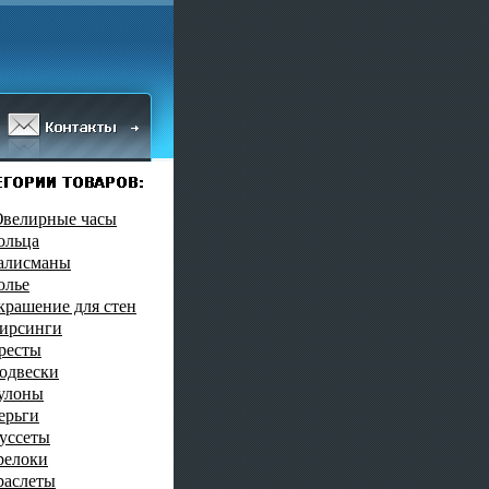
велирные часы
ольца
алисманы
олье
крашение для стен
ирсинги
ресты
одвески
улоны
ерьги
уссеты
релоки
раслеты