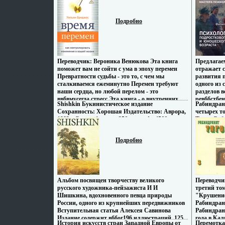
Вершина, 2008 г Мягкая обложка, 168 стр
4451q.
обособлена
ISBN 978-5-9626-0394-0, 978-0-7382-0904-3, 0-
без них су
7382-0904-X Тираж: 2000 экз Формат: 60x90/16
взаимодей
Подробно
(~145х217 мм) инфо 4399q.
событий, 
Автор Нат
Переводчик: Вероника Венюкова Эта книга
Предлагае
поможет вам не сойти с ума в эпоху перемен
отражает 
Превратности судьбы - это то, с чем мы
развития п
сталкиваемся ежеминутно Перемен требуют
одного из
наши сердца, но любой перелом - это
разделов 
ввбвмусегда стресс Эта книга - о внутренних
ревббстбен
Shishkin Букинистическое издание
Рабиндран
процессах, которые стоят за переменами, о том,
драматичес
Сохранность: Хорошая Издательство: Аврора,
четырех т
что чувствует человек, находящийся в центре
влияет ог
1983 г Суперобложка, 256 стр инфо 4566q.
Тагор Соб
изменений своей судьбы Книга Уильяма
факторов: 
инфо 4567
Бриджеса входит в золотой фонд
политики 
психологической литературы Она поможет
за рубежом
Подробно
читателю осознать и пережить квмьилаждый
русскоязы
этап изменений в жизни Вы научитесь сами
твмытуеор
выбирать направление своей жизни, когда
методолог
"изменения валятся нам на голову, и
западной 
большинство людей абсолютно не готовы что-
социологи
Альбом посвящен творчеству великого
Переводчи
либо с этим делать", как писал Элвин Тоффлер
стройном 
русского художника-пейзажиста И И
третий то
в "Шоке будущего" Тема этой книги - нелегкий
лучших пр
Шишкина, вдохновенного певца природы
"Крушение
процесс освобождения от прошлого,
гуманитар
России, одного из крупнейших передвижников
Рабиндран
непонимание и замешательство, которые ждут
гуманитар
Вступительная статья Алексея Савинова
Рабиндран
нас в начале нового этапа Книга будет полезна
педагогам
Издание содержит вббог196 иллюстраций, 125
года в Кал
каждому, кто утратил ощущение почвы под
работника
История искусств стран Западной Европы от
Перемотка