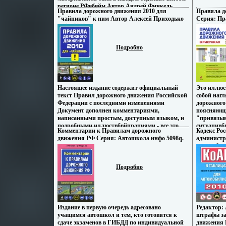
телекомпа
регионе РФвбвйм Автор Андрей Финкель.
мать - ак
Правила дорожного движения 2010 для
Правила д
окончила 
"чайников" к ним Автор Алексей Приходько
Серия: Пр
Йельскую 
инфо 5092q.
5096q.
Подробно
Настоящее издание содержит официальный
Это иллюс
текст Правил дорожного движения Российской
собой наг
Федерации с последними изменениями
дорожного
Документ дополнен комментариями,
поясняющи
написанными простым, доступным языком, и
"привязыв
подробными иллюствбвйпрациями - все это
ситуацивбв
Комментарии к Правилам дорожного
Кодекс Ро
позволит начинающему водителю или
грамоты д
движения РФ Серия: Автошкола инфо 5098q.
администр
человеку, только еще обучающемуся вождению
увлекател
автомобил
в автошколе, быстро и хорошо усвоить
изменения
Автошкола
необходимые положения Правил и
года Нуме
Приложений к ним Автор Алексей Приходько.
приближен
Подробно
дорожного
пользован
изображен
регистрац
транспорт
Издание в первую очередь адресовано
Редактор:
разметки 
учащимся автошкол и тем, кто готовится к
штрафы за
сдаче экзаменов в ГИБДД по индивидуальной
движения 