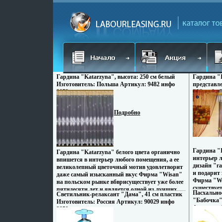
Гардина "Katarzyna", высота: 250 см белый
Гардина "I
Изготовитель: Польша Артикул: 9482 инфо
представл
3853r.
"2" инфо 3
Подробно
Гардина "
Гардина "Katarzyna" белого цвета органично
интерьер 
впишется в интерьер любого помещения, а ее
дизайн "г
великолепный цветочный мотив удовлетворит
и подарит
даже самый изысканный вкус Фирма "Wisan"
Фирма "Wi
на польском рынке вбврисуществует уже более
существует
пятидесяти лет и является одной из лучших
Пасхально
Светильник-релаксант "Дама", 41 см пластик
является 
польских фабрик по производству штор и
"Бабочка"
Изготовитель: Россия Артикул: 90029 инфо
производс
тканей Ассортимент фирмы представлен
Артикул: 1
3859r.
фирмы пре
готовыми комплектами штор для гостиной,
штор для г
детской, кухни, а также текстилем для кухни