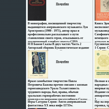
мм) инфо 13673u.
Тираж: 100
головы мужчины, на нее "ставят" режиссеры и
Подробно
мм) инфо 1
продюсеры, звмъэсная, что любой фильм с ее
участием принесет успех Эта книга о том, как
складывалась ее карьера, о том, кто она,
Джулия, в жизни и творчестве Автор Алексей
Грачев.
В монографии, посвященной творчеству
Книга Эрн
выдающегося американского музыканта Луи
восполняе
Армстронга (1900 - 1971), автор ярко и
музыковед
профессионально рассказывает о пути
Симфонич
становления своего героя, отказываясь от
немецкого
традиционной длявбатс прессы США
эстрадах в
П П Бажов Сказы В двух частях Часть 2
Грузински
романтизации "супер-звезды" Автор Джеймс
репертуар 
Авторский сборник Букинистическое издание
1 Серия: 
Линкольн Коллиер James Lincoln Collier.
родине и в
Сохранность: Хорошая Издательство:
инфо 772v.
дирижеры 
Художественная литература Москва, 1969 г
произведен
Суперобложка, 206 стр Тираж: 30000 экз
настоящег
Подробно
Формат: 70x108/64 (~90x130 мм) инфо 220v.
биографии
отечестве
профессио
любитель 
получить 
Яркое самобытное творчество Павла
Полная и 
длительно
Петровича Бажова прочно связано с жизнью
народных 
творческо
горнозаводского Урала Талантливость
впервые п
художника
трудового народа, быт, нравы, обычаи
Издание с
уральских горнорабочих постоянно
аппаратом
привлекали внимание писателвбвцся Сказы
2.
Игры Сатурна Серия: Англо-американская
Иду на пе
Павла Бажова впитали сюжетные мотивы,
фантастика XX века инфо 11733w.
героика, т
фантастические образы, колорит народных