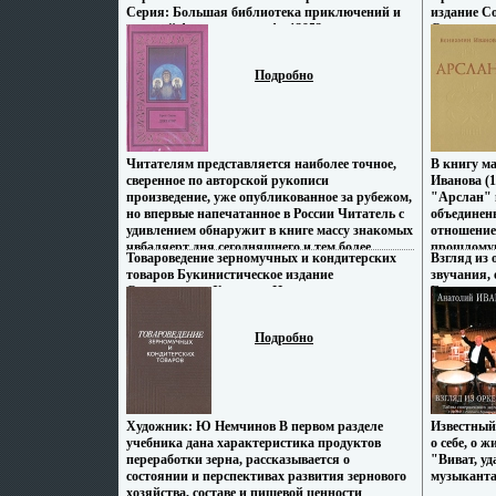
которые первыми построили социализм и
наиболее 
Серия: Большая библиотека приключений и
издание С
строят коммунистическое общество Содержит
периода, 
научной фантастики инфо 13953w.
Современни
иллюстрации.
путей обн
Тираж: 750
Содержани
мм) инфо 1
школьной 
Подробно
предназна
учвмыраеб
Читателям представляется наиболее точное,
В книгу м
сверенное по авторской рукописи
Иванова (1
произведение, уже опубликованное за рубежом,
"Арслан" 
но впервые напечатанное в России Читатель с
объединен
удивлением обнаружит в книге массу знакомых
отношение
чвбаляерт дня сегодняшнего и тем более
прошломув
Товароведение зерномучных и кондитерских
Взгляд из 
поразится дару предвидения писателя,
края Авто
товаров Букинистическое издание
звучания,
явственно различившего черты завтрашнего
Сохранность: Хорошая Издательство:
Букинисти
дня Автор Сергей Снегов Родился в Одессе В
Экономика, 1981 г Твердый переплет, 344 стр
Хорошая И
1932 году закончил Одесский химико-физико-
Формат: 60x90/16 (~145х217 мм) инфо 439x.
Твердый пе
математический институт, переехал в
Подробно
инфо 588x.
Ленинград Работал инженером навмъх заводе
"Пирометр" С 1936 по 1957 год находился в
заключении и работал в различных научно-
исследовательских учреждениях .
Художник: Ю Немчинов В первом разделе
Известный
учебника дана характеристика продуктов
о себе, о ж
переработки зерна, рассказывается о
"Виват, уд
состоянии и перспективах развития зернового
музыканта
хозяйства, составе и пищевой ценности