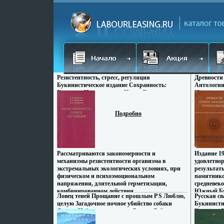
Резистентность, стресс, регуляция
Древности
Букинистическое издание Сохранность:
Антология
Хорошая Издательство: Наука Ленинградское
Издательст
отделение, 1990 г Твердый переплет, 238 стр
обложка, 1
ISBN 5-02-025910-1 Тираж: 4800 экз Формат:
60x90/16 (
Подробно
60x90/16 (~145х217 мм) инфо 12140x.
Рассматриваются закономерности и
Издание 1
механизмы резистентности организма в
удовлетво
экстремальных экологических условиях, при
результат
физическом и психоэмоциональном
памятников
напряжении, длительной герметизации,
средневеко
комбинированном действии
Южный Буг
Ловец теней Прощание с прошлым P S Люблю,
Русская с
небвббшблагоприятных факторов
методики 
целую Загадочное ночное убийство собаки
Букинисти
Анализируются изменения состояния
степях, д
Серия: Избранные романы Ридерз Дайджест
Хорошая И
резистентности при травмах, ожогах и
племен, о
инфо 1498y.
1984 г Тве
отморожениях Обсуждаются патогенетические
также нек