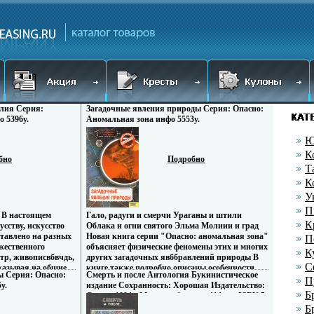
алия Серия:
Загадочные явления природы Серия: Опасно:
о 5396y.
Аномальная зона инфо 5553y.
Ю
К
бно
Подробно
Т
К
У
П
н В настоящем
Гало, радуги и смерчи Ураганы и штили
К
сству, искусство
Облака и огни святого Эльма Молнии и град
тавлено на разных
Новая книга серии "Опасно: аномальная зона"
П
жественного
объясняет физические феномены этих и многих
К
атр, живописвбвчдь,
других загадочных явббравлений природы В
С
казывая на общие,
книге также подробно описаны особенности
ы Серия: Опасно:
Смерть и после Антология Букинистическое
тойкие тенденции
ночных наблюдений и методика, которой
П
y.
издание Сохранность: Хорошая Издательство:
 искусства, авторы
следует руководствоваться при наблюдениях
Б
Спикс, 1994 г Мягкая обложка, 414 стр ISBN 5-
 с тем дать
НЛО Для широкого круга читателей Авторы
7288-0020-3 Тираж: 50000 экз Формат:
Б
ливое
Галина Железняк Андрей Козка.