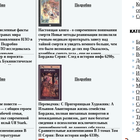
84x108/32 (~130х205 мм) инфо 5556y.
 значительных его
К
бно
Подробно
ьпп дополнено
с
С
численные факты
Настоящая книга - о современном понимании
транах мира
смерти Новые методы реанимации позволили
 появлениям НЛО в
ученым-медикам приоткрыть завесу над
Б
й Подробно
тайной смерти и увидеть немного больше, чем
Б
НЛО исследовалась
это было возможно до сих пор Оказалось,
аучными
чтовббрж смерть тела - еще не конец
В
р и поросята-
Борджиа Серия: След в истории инфо 6298y.
ть материалов еще
существования личности Какая-то часть
Д
к Букинистическое
ла секретный
человека - "душа" покидает умершее тело и
шая Издательство:
Д
упор именно на
продолжает жить в новых условиях Раз смерть
, 1981 г Твердый
их трактовке,
не конец, то смысл жизни на земле должен
И
y.
сию
восприниматься по-иному В издание вошли
К
бно
Подробно
лю Книга
работы: Петра Калиновсквмысшого "Смерть и
М
говмысф круга
после…", Артура Форда "Жизнь после
Железняк Андрей
смерти" и Раймонда Муди "После смерти"
О
Авторы Артур Форд Arthur Ford Раймонд
П
Муди Петр Калиновский.
С
ве повести —
Переводчик: С Пригорницкая Художник: А
 — с общим героем
Ильинов Авантюрная жизнь семейства
С
абочей семьи,
Борджиа, полная внезапных поворотов и
Т
лке современной
неожиданных развязок, дает нам богатые
У
хзьй Ulf Stark.
сведения о психологии исключительных
личновбвощстей, не дающих себе труда
Ф
изнеописания В
Сравнительные жизнеописания В 3 томах Том
сдержать порывы своих страстей Но их
итературные
II Серия: Вехи истории инфо 6338y.
история интересна еще и тем, что их судьба