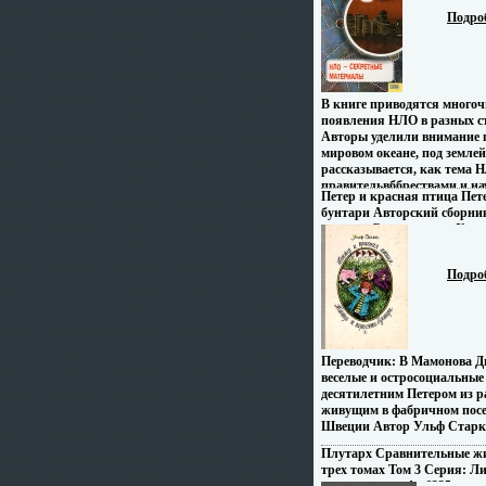
представление и о наиболее
Подро
представителях Изданиевм
множеством иллюстраций.
В книге приводятся много
появления НЛО в разных с
Авторы уделили внимание
мировом океане, под земле
рассказывается, как тема 
правительвббрествами и н
Петер и красная птица Пете
организациями Кстати, час
бунтари Авторский сборни
до недавнего времени носи
издание Сохранность: Хоро
характер! Авторы сделали 
Детская литература Москва
изложении фактов, а не на 
переплет, 186 стр инфо 6234
оставляя эту нелегкую мис
Подро
заинтересованному читате
предназначена для широко
читателей Авторы Галина 
Козка.
Переводчик: В Мамонова Д
веселые и остросоциальные
десятилетним Петером из р
живущим в фабричном посе
Швеции Автор Ульф Старк в
Плутарх Сравнительные ж
трех томах Том 3 Серия: Л