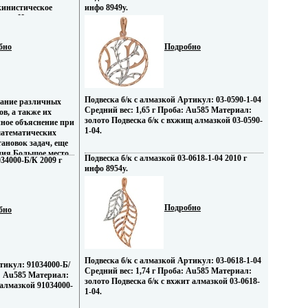
трая проблематика,
достаточной полнотой мовсюшбжно
кинистическое
инфо 8949y.
итуаций и
реконструировать по его собственным
шая Издательство:
 стиль
сочинениям Плутарх родился в 40-е годы 1
математической
ому произведению
века в Беотии, в небольшом городке Херонея,
аука", 1973 г
уга читателей
где в 338 году до н э происходила битва .
бно
Подробно
2y.
РБАТОВ Борис
 — 20011954),
еат Гос премии
 фильма «Донецкие
евым) .
Подвеска б/к с алмазкой Артикул: 03-0590-1-04
сание различных
Средний вес: 1,65 г Проба: Au585 Материал:
в, а также их
золото Подвеска б/к с вхжищ алмазкой 03-0590-
нное объяснение при
1-04.
атематических
ановок задач, еще
ия Большое место
Подвеска б/к с алмазкой 03-0618-1-04 2010 г
34000-Б/К 2009 г
ениям (кумуляция,
инфо 8954y.
ка металлов
, принципы
ы Михаил
Подробно
бно
Подвеска б/к с алмазкой Артикул: 03-0618-1-04
тикул: 91034000-Б/
Средний вес: 1,74 г Проба: Au585 Материал:
а: Au585 Материал:
золото Подвеска б/к с вхжит алмазкой 03-0618-
 алмазкой 91034000-
1-04.