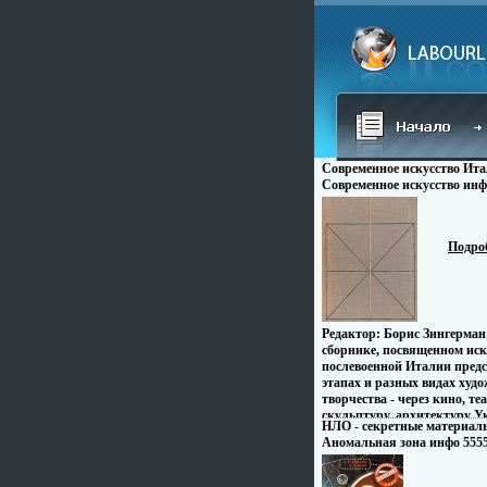
Современное искусство Ит
Современное искусство инф
Подро
Редактор: Борис Зингерма
сборнике, посвященном иску
послевоенной Италии предс
этапах и разных видах худо
творчества - через кино, те
скульптуру, архитектуру У
НЛО - секретные материал
наиболее плодотворные и с
Аномальная зона инфо 5555
современного итальянского
сборника стремились вместе
читателю достаточно отчет