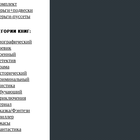
омплект
ерьги+подвески
ерьги-пуссеты
иографический
оевик
оенный
етектив
рама
сторический
риминальный
истика
бучающий
риключения
ериал
казка/Фэнтези
риллер
жасы
антастика