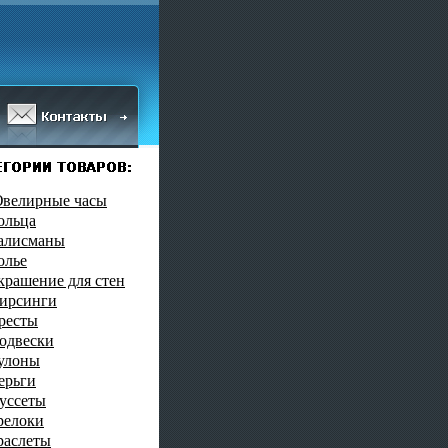
велирные часы
ольца
алисманы
олье
крашение для стен
ирсинги
ресты
одвески
улоны
ерьги
уссеты
релоки
раслеты