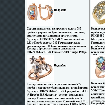
ERIN1007-SL-R 2009 г инфо 1829p.
Подробно
Серьги выполнены из красного золота 585
Кольцо вып
пробы и украшены бриллиантами, топазами,
пробы и у
аметистами, цитринами и хризолитами
RIH2343-31
Артикул: ERIN1007-SL-R Минимальный вес:
Материал:
6,83 г Проба золота: 585 Гeммологическое
Гeммологи
опивайочсание: 16 бриллиантов, огранка круг
ограбюящвн
Кольцо с бриллиантами и сапфирами
Кольцо с 
17 граней, вес 01 карат, цвет 2, чистота 3; 2
цвет 3, чи
RHZN3076-55DL-R Гонконг 2009 г инфо 1936p.
вставками
топаза, вес 094 карат; 2 аметиста, вес 017
зависимост
1937p.
карат; 2 цитрина, вес 036 карат; 2 хризолита,
Кольца с 
вес 0204 карат.
пользуютс
Ценность 
Подробно
благородн
в каратах 
цена за ка
бриллиант
бриллиант
Кольцо с 
Кольцо выполнено из красного золота 585
0,29 кар, с
вставками
пробы и украшено бриллиантами и сапфирами
крупные - 
5,52г* Про
Артикул: RHZN3076-55DL-R Средний вес: 4,03
качестве б
описание: 
г* Проба: 585 Материал: золото, бриллиант,
цене, игр
граней, ве
сапфир Гeммологическое описаниебьъда: 5
огранен по
1 топаз, ве
бриллиантов, огранка круг 17 граней, вес 0,03
овальной,
Попробуй р
Кольцо с бриллиантом и топазом CR05-36692-
3 цитрина,