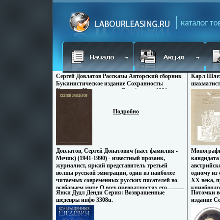
Сергей Довлатов Рассказы Авторский сборник
Карл Шле
Букинистическое издание Сохранность:
шахматист
Хорошая Издательство: Renaissance, 1991 г
Твердый переплет, 336 стр Тираж: 50000 экз
Формат: 84x108/32 (~130х205 мм) инфо 5287p.
Подробно
Довлатов, Сергей Донатович (наст фамилия -
Монографи
Мечик) (1941-1990) - известный прозаик,
кандидата
журналист, яркий представитель третьей
австрийск
волны русской эмиграции, один из наиболее
одному из
читаемых современных русских писателей во
XX века, п
всвбаэыем мире О всех превратностях его
книвбвндг
Янки Дудл Денди Серия: Возвращенные
Потомки в
судьбы лучше всего говорят его рассказы,
Шлехтера 
шедевры инфо 3308u.
издание С
построенные преимущественно на
Партии сг
Бонус, 199
автобиографическом материале В книгу входят
книге уче
5-7867-005
рассказы: "Ищу человека", "Юбилейный
очерке рас