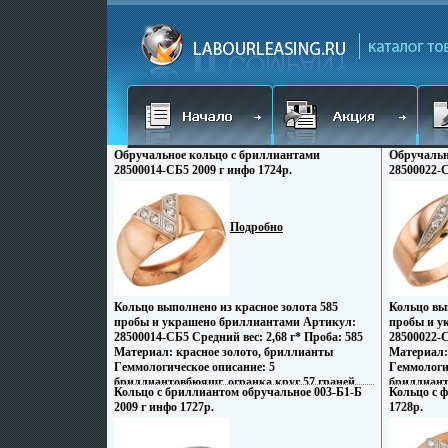
Обручальное кольцо с бриллиантами
Обручальн
28500014-СБ5 2009 г инфо 1724p.
28500022-С
Подробно
Кольцо выполнено из красное золота 585
Кольцо вып
пробы и украшено бриллиантами Артикул:
пробы и у
28500014-СБ5 Средний вес: 2,68 г* Проба: 585
28500022-С
Материал: красное золото, бриллианты
Материал:
Гeммологическое описание: 5
Гeммологи
бриллиантовбюящг, огранка круг 57 граней,
бриллианта
Кольцо с бриллиантом обручальное 003-Б1-Б
Кольцо с 
вес 0,041 карат, цвет 3, чистота 3 *Все размеры
0,048 кара
2009 г инфо 1727p.
1728p.
в наличии В зависимости от размера изделия
наличии В 
вес меняется Изготовитель: Россия Кольца с
меняется И
бриллиантами по-прежнему пользуются
бриллиант