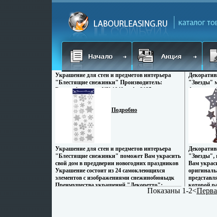
Украшение для стен и предметов интерьера
Декоратив
"Блестящие снежинки" Производитель:
"Звезды" 
Россия Артикул: NY 1040 инфо 2135o.
Артикул: 1
Подробно
Украшение для стен и предметов интерьера
Декоратив
"Блестящие снежинки" поможет Вам украсить
"Звезды",
свой дом в преддверии новогодних праздников
Вам украс
Украшение состоит из 24 самоклеющихся
оригиналь
элементов с изображениями снежинобюяыдк
представля
Преимущества украшений "Декоретто":
которой р
Показаны 1-2<
Перва
изготовлены из экологически безопасной
прутиках 
самоклеющейся пленки с водоотталкивающей
вырезанны
поверхностью; быстро и легко наклеиваются
звездочек,
на обои, крашеные стены, дерево,
подставка