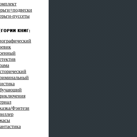
омплект
ерьги+подвески
ерьги-пуссеты
иографический
оевик
оенный
етектив
рама
сторический
риминальный
истика
бучающий
риключения
ериал
казка/Фэнтези
риллер
жасы
антастика