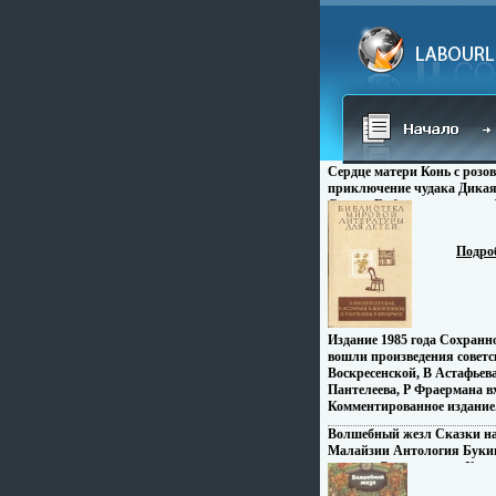
Сердце матери Конь с розо
приключение чудака Дикая
Серия: Библиотека мирово
детей инфо 3803o.
Подро
Издание 1985 года Сохранн
вошли произведения советск
Воскресенской, В Астафьев
Пантелеева, Р Фраермана 
Комментированное издание
Волшебный жезл Сказки на
Малайзии Антология Буки
издание Сохранность: Хоро
Художественная литература