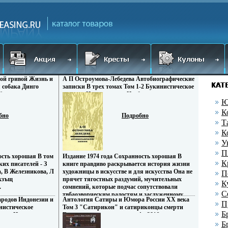
вой гривой Жизнь и
А П Остроумова-Лебедева Автобиографические
 собака Динго
записки В трех томах Том 1-2 Букинистическое
й литературы для
издание Издательство: Изобразительное
Ю
искусство, 1974 г Твердый переплет, 632 стр
Тираж: 30000 экз Формат: 70x108/32 (~130х165
К
бно
Подробно
мм) инфо 3804o.
Т
К
У
П
ость хорошая В том
Издание 1974 года Сохранность хорошая В
К
их писателей - З
книге правдиво раскрывается история жизни
а, В Железникова, Л
художницы в искусстве и для искусства Она не
П
вхзъщ
прячет тягостных раздумий, мучительных
К
.
сомнений, которые подчас сопутствовали
С
твбаоэворческим радостям и заслуженному
родов Индонезии и
Антология Сатиры и Юмора России XX века
успеху Это рассказ о становлении мастерства, о
П
нистическое
Том 3 "Сатирикон" и сатириконцы смерти
нелегком, полном исканий творческом пути, о
Б
шая Издательство:
Гумилева становится во инфо 3816o.
мужестве и воле, необходимых человеку,
 Москва, 1972 г
Б
посвятившему свою жизнь служению искусству