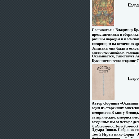
Мягкая обложка, 214 стр и
Подро
Составитель: Владимир Бр
представленные в сборнике
разным народам и племена
говорящим на отличных дру
Записаны они были в осно
английскимивбаою, голлан
Оказывается, существует А
немецкими учеными-фольк
Букинистическое издание 
сохранившими все свойства
Хорошая Издательство: Сов
оригинальной сказки Не ра
Твердый переплет, 284 стр 
изданные на Западе, перево
Формат: 84x108/32 (~130х20
индонезийский язык,- наст
Подро
и строго была осуществлена
первоначальная фольклов
запись Поэтому и в нашем 
сказок переведена с немецк
голландского языков Что 
Автор сборника «Оказывает
1 | 2.
один из старейших советски
юмористов В книгу Леонид
сатирические, юмористичес
созданные им за четыре де
Лвбвздеонид Ленч Леонид С
Эдуард Тополь Собрание со
Том 5 Игра в кино Серия: 