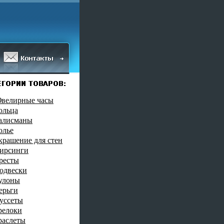
велирные часы
ольца
алисманы
олье
крашение для стен
ирсинги
ресты
одвески
улоны
ерьги
уссеты
релоки
раслеты