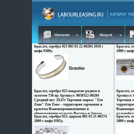
Браслет, серебро 925 005 03 22-00284 2010 г
Браслет, с
инфо 9300y.
2009 г инф
Подробно
Браслет, серебро 925 покрытие родием и
Браслет, с
золотом 750 пр Артикул: 0050322-00284
Артикул: 0
Средний вес: 29,47г Торговая марка: "Zen
Торговая м
Zone" Zen Zone – территория гармонии и
территори
красоты Взаимопроникновение и
Взаимопро
сбюяхмлияние культур Востока и Запада,
кульвайкхт
Браслет, серебро 925, циркон 001 03 21-00374
Браслет, с
сочетание контрастов и противоположностей
контрасто
2009 г инфо 9305y.
2009 г инф
Настроения неонового Токио, обаяние
неонового
французских кофеин, безудержная роскошь
безудержн
индийских дворцов, романтика коралловых
романтика