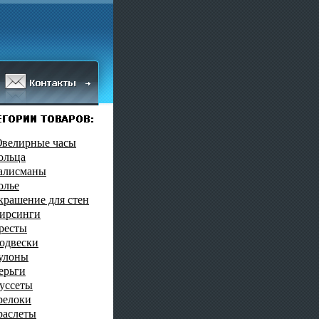
велирные часы
ольца
алисманы
олье
крашение для стен
ирсинги
ресты
одвески
улоны
ерьги
уссеты
релоки
раслеты