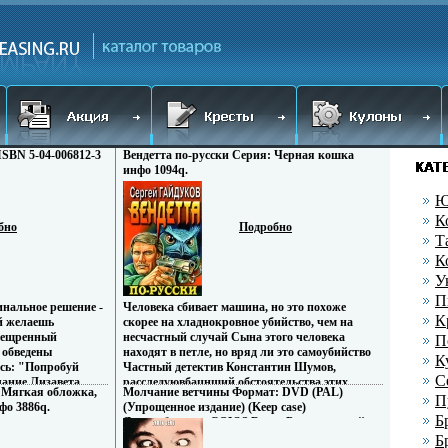
ISBN 5-04-006812-3
Вендетта по-русски Серия: Черная кошка
инфо 1094q.
Ю
К
бно
Подробно
Т
К
У
П
инальное решение -
Человека сбивает машина, но это похоже
К
ой желаешь
скорее на хладнокровное убийство, чем на
спещренный
несчастный случай Сына этого человека
П
 обведены
находят в петле, но вряд ли это самоубийство
К
сь: "Попробуй
Частный детектив Константин Шумов,
С
лание Лизавета
расследуювбацнщий обстоятельства этих
г Мягкая обложка,
Молчание ветчины Формат: DVD (PAL)
бъявление в разделе
смертей, выходит на след убийц, но доказать их
П
фо 3886q.
(Упрощенное издание) (Keep case)
зеты Недолго думая,
вину очень сложно Тем более что смерть
Б
Дистрибьютор: СОЮЗ Видео Региональный
щью к соседке -
словно играет с сыщиком в прятки, то
код: 5 Количество слоев: DVD-5 (1 слой)
Б
е Ивановой И они
опережая его на пару шагов, а то неотступно