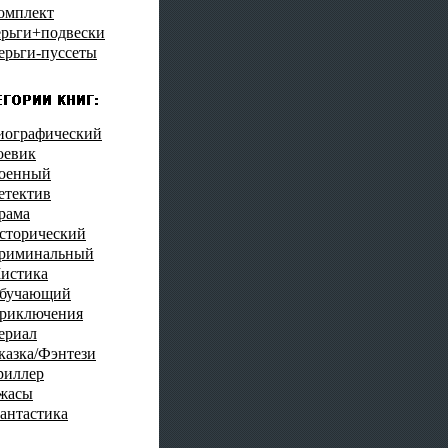
омплект
ерьги+подвески
ерьги-пуссеты
иографический
оевик
оенный
етектив
рама
сторический
риминальный
истика
бучающий
риключения
ериал
казка/Фэнтези
риллер
жасы
антастика