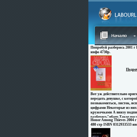
Попробуй разберись 2001 г 
инфо 4730p.
Подро
Вот уж действительно ориг
передать девушке, с котор
познакомиться, листок, и
цифрами Некоторые из них
кружочками А внизу подпи
разберись"вбаер Такое пос
Honor Among Thieves 2004 
получила в ответ на свое о
480 стр ISBN 0312933533 ин
"Знакомства" городской га
девушка обратилась за помо
частному детективу Татьян